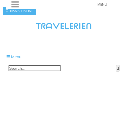
MENU
BISNIS ONLINE
TᖇᗩᐯEᒪEᖇIEᑎ
Traveling to taste, learn, and grow. Sharing
food, tech, and stories along the way.
Menu