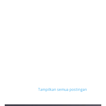
Tampilkan postingan dengan label
social media
marketing
.
Tampilkan semua postingan