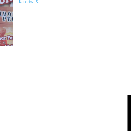
Katerina S.
Jejak Arkeologis Kesultanan Tidore dan Wilayah Periferinya