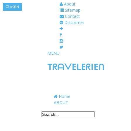
About
KSBN
Sitemap
Contact
Disclaimer
MENU
TᖇᗩᐯEᒪEᖇIEᑎ
Traveling to taste, learn, and grow. Sharing 
Home
ABOUT