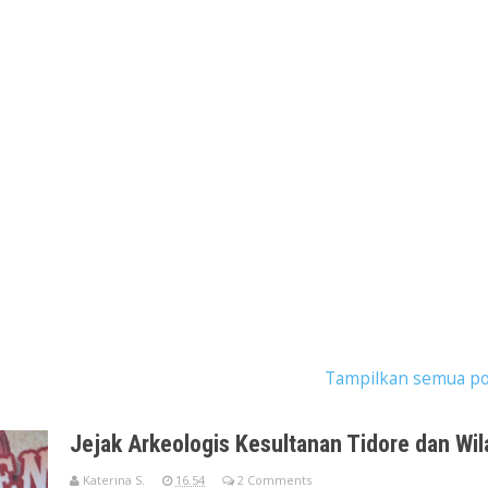
stingan dengan label
seminar budaya
.
Tampilkan semua po
Jejak Arkeologis Kesultanan Tidore dan Wil
Katerina S.
16.54
2 Comments