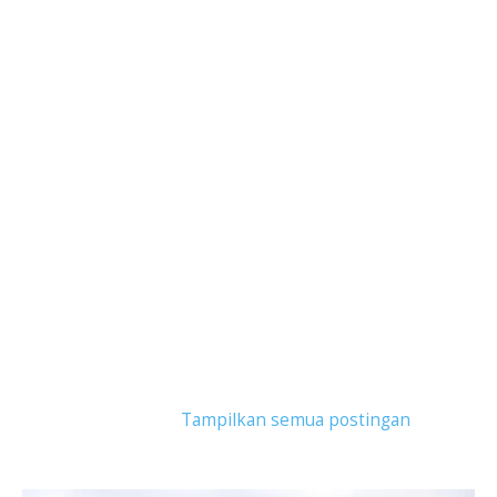
Tampilkan postingan dengan label
kost
mahasiswa
.
Tampilkan semua postingan