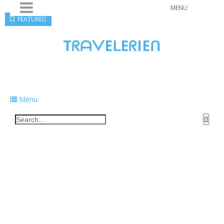
MENU
FEATURED
TᖇᗩᐯEᒪEᖇIEᑎ
Traveling to taste, learn, and grow. Sharing
food, tech, and stories along the way.
Menu