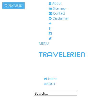
About
FEATURED
Sitemap
Contact
Disclaimer
MENU
TᖇᗩᐯEᒪEᖇIEᑎ
Traveling to taste, learn, and grow. Sharing 
Home
ABOUT