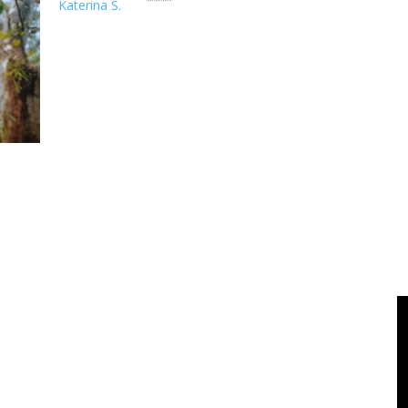
Katerina S.
Tantangan adalah sesuatu yang membuat hidup ini menarik,
bermakna Meng