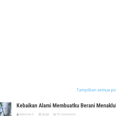
ostingan dengan label
kebaikan alami
.
Tampilkan semua po
Kebaikan Alami Membuatku Berani Menaklu
Katerina S.
18.44
19 Comments