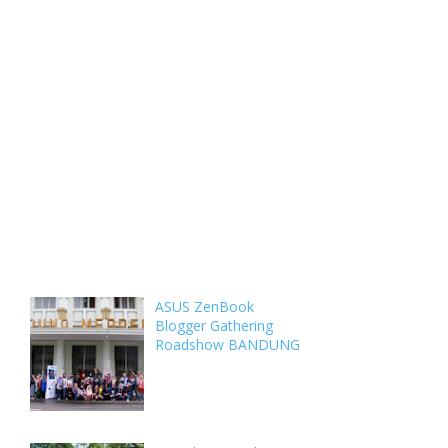
Weekly
Archive
Comments
ASUS ZenBook
Blogger Gathering
Roadshow BANDUNG