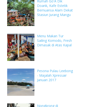
Rumah Go'A Dik
Doank, Kafe Estetik
Bernuansa Alam Dekat
Stasiun Jurang Mangu
Menu Makan Tur
Sailing Komodo, Fresh
Dimasak di Atas Kapal
Pesona Pulau Leebong
- Majalah Xpressair
Januari 2017
Nongkrong di