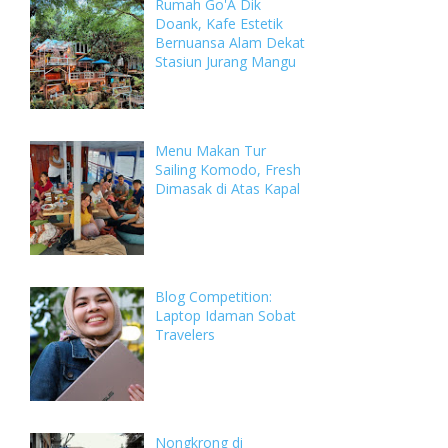
Rumah Go'A Dik
Doank, Kafe Estetik
Bernuansa Alam Dekat
Stasiun Jurang Mangu
Menu Makan Tur
Sailing Komodo, Fresh
Dimasak di Atas Kapal
Blog Competition:
Laptop Idaman Sobat
Travelers
Nongkrong di