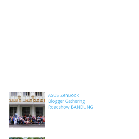
Weekly
Archive
Comments
ASUS ZenBook
Blogger Gathering
Roadshow BANDUNG