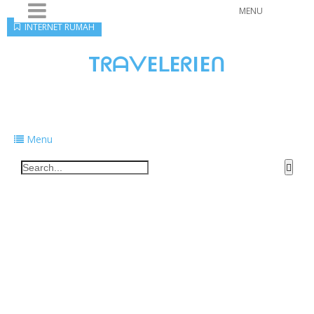
MENU
INTERNET RUMAH
TᖇᗩᐯEᒪEᖇIEᑎ
Traveling to taste, learn, and grow. Sharing
food, tech, and stories along the way.
Menu