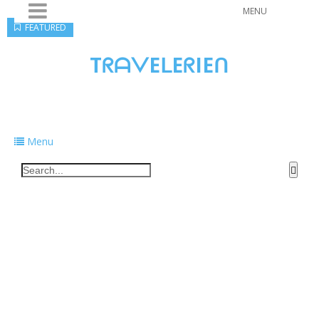
MENU
FEATURED
TᖇᗩᐯEᒪEᖇIEᑎ
Traveling to taste, learn, and grow. Sharing
food, tech, and stories along the way.
Menu