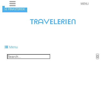
MENU
FINASTERIDE
TᖇᗩᐯEᒪEᖇIEᑎ
Traveling to taste, learn, and grow. Sharing
food, tech, and stories along the way.
Menu