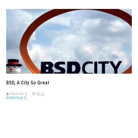
BSD, A City So Great
Katerina S.
16.15
Katerina S.
Travelerien ASUS ZenBook