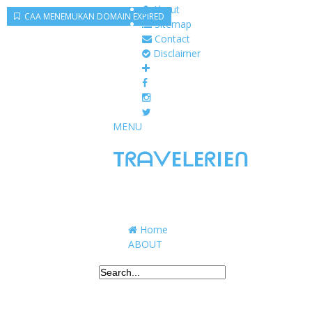
About
CAA MENEMUKAN DOMAIN EXPIRED
Sitemap
Contact
Disclaimer
MENU
TᖇᗩᐯEᒪEᖇIEᑎ
Traveling to taste, learn, and grow. Sharing 
Home
ABOUT