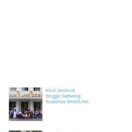
Weekly
Archive
Comments
ASUS ZenBook
Blogger Gathering
Roadshow BANDUNG