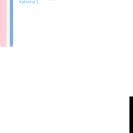
Katerina S.
Cara Menemukan Domain Expired - Expired domain banyak digu
khawatir dengan doma