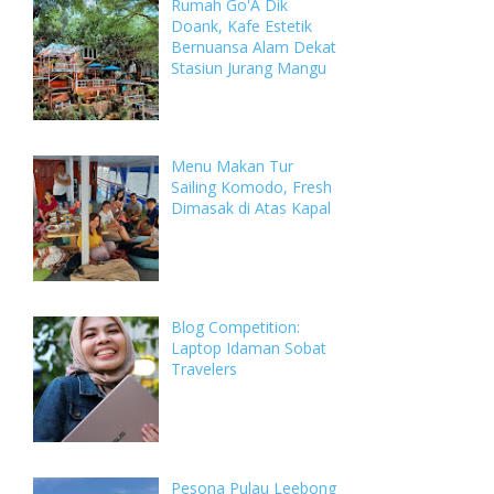
Rumah Go'A Dik
Doank, Kafe Estetik
Bernuansa Alam Dekat
Stasiun Jurang Mangu
Menu Makan Tur
Sailing Komodo, Fresh
Dimasak di Atas Kapal
Blog Competition:
Laptop Idaman Sobat
Travelers
Pesona Pulau Leebong