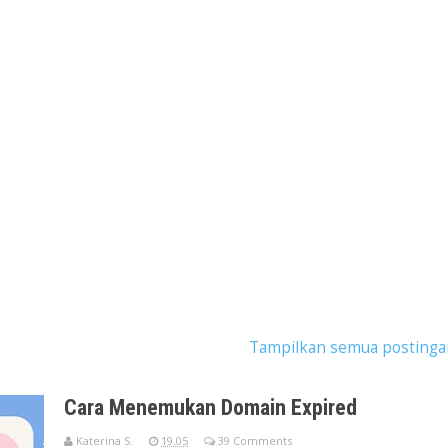
kan postingan dengan label
SEO
.
Tampilkan semua postinga
Cara Menemukan Domain Expired
Katerina S.
19.05
39 Comments