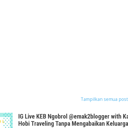
postingan dengan label
KEB Ngobrol
.
Tampilkan semua post
IG Live KEB Ngobrol @emak2blogger with Ka
Hobi Traveling Tanpa Mengabaikan Keluarg