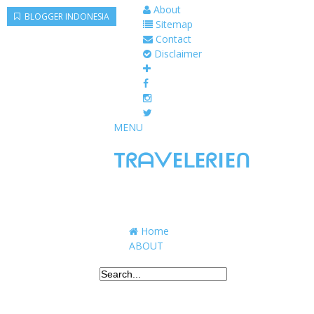
About
BLOGGER INDONESIA
Sitemap
Contact
Disclaimer
MENU
TᖇᗩᐯEᒪEᖇIEᑎ
Traveling to taste, learn, and grow. Sharing 
Home
ABOUT