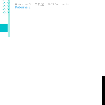
Katerina S.
10.50
13 Comments
Katerina S.
KEB Ngobrol with KaterinaTema: “Jalani Hobi Traveling Tanpa
Pukul 16