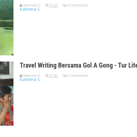
Katerina S.
11.27
4 Comments
Katerina S.
Telaga Menjer - Wonosobo [taken with Canon EOS 7D FL.10 1/20
Mbak
Travel Writing Bersama Gol A Gong - Tur Lit
Katerina S.
21.20
2 Comments
Katerina S.
Gol A Gong (baju merah) Assalamu'alaikum Wr Wb, Salah satu 
tg