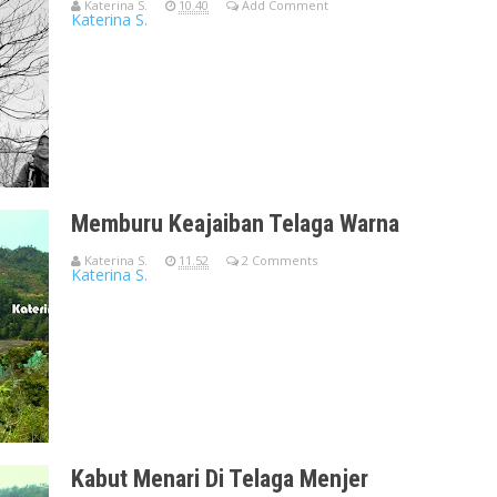
Katerina S.
10.40
Add Comment
Katerina S.
Assalamu'alaikum Wr Wb, Ini cerita dari trip Dieng Wonosobo tgl.
Memburu Keajaiban Telaga Warna
Katerina S.
11.52
2 Comments
Katerina S.
Telaga Warna - Dieng Wonosobo [taken with Canon EOS 7D FL: 1
Kabut Menari Di Telaga Menjer