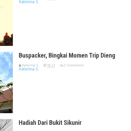
Katerina S.
Perjalanan menjelajah Dieng pada hari Minggu (19/10/2014) dim
kami
Buspacker, Bingkai Momen Trip Dieng
Katerina S.
10.17
2 Comments
Katerina S.
Assalamu'alaikum Wr Wb, Salah satu pengalaman tak terlupa
kemarin ad
Hadiah Dari Bukit Sikunir