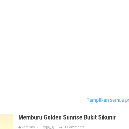
stingan dengan label
Dieng Wonosobo
.
Tampilkan semua p
Memburu Golden Sunrise Bukit Sikunir
Katerina S.
06.30
11 Comments