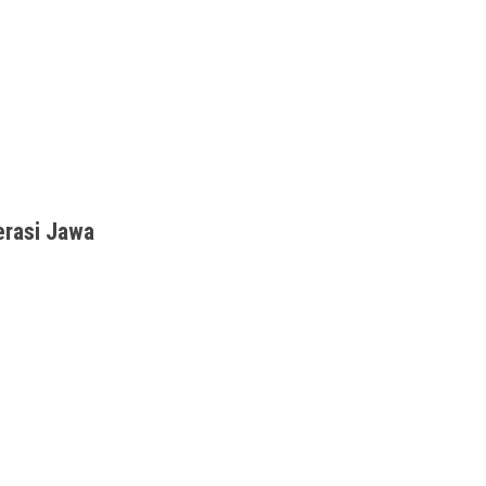
0s f/10.0 ISO 2000] Assalamu'alaikum Wr Wb,
erasi Jawa
bagian paling menarik dari trip Dieng-Wonosobo