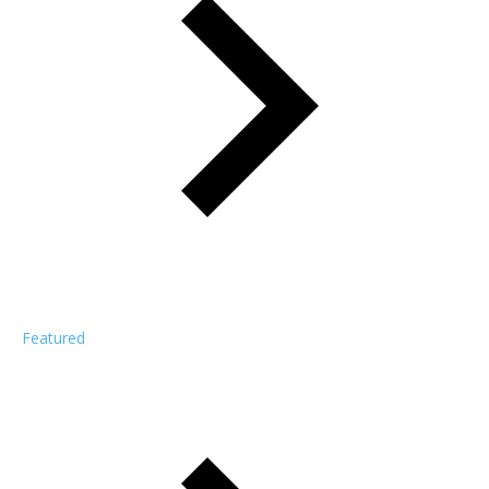
Featured