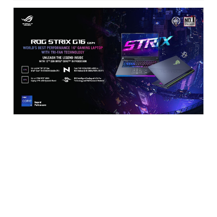
Ok sekarang mari merapat untuk mengetahui syarat
peserta. Mohon dibaca pelan-pelan dan teliti supaya tidak
ada yang ketinggalan. Sayang
lho
kalau sudah bikin video
bagus-bagus,
eh
ternyata ada syarat yang kelewat, gagal
deh....
Bismillah gak ada yang kelewat dan gak gagal ikutan ya. Yuk
simak!
Syarat Peserta