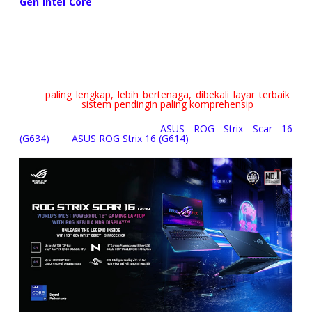
Gen Intel Core
)
ASUS ROG Strix SCAR 16
dan
ASUS ROG
Strix G 16
merupakan salah dua produk
ASUS ROG
Innovation Beyond Performance
yang diluncurkan pada
bulan Mei 2023. Jadi, masih baru
banget dong
ya. Ibarat
penganten baru, sedang
seger-segernya
dan panas-
panasnya...
hadeuh
apaan dah 😅
ASUS ROG Strix SCAR 16
dan
ASUS ROG Strix G
16
merupakan
produk laptop
gaming
dengan 13th Gen Intel
Core
paling lengkap, lebih bertenaga, dibekali layar terbaik
,
serta dengan
sistem pendingin paling komprehensip
.
Baca juga artikel berikut
:
ASUS ROG Strix Scar 16
(G634)
dan
ASUS ROG Strix 16 (G614)