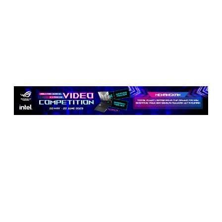
Juara 2 ASUS TUF Gaming F15
Juara 3 Voucher OVO @5 juta Rupiah
10 Konten Terfavorit (Shopping Voucher @1 Juta
Rupiah)
Pengumuman Pemenang
Pengumuman kompetisi ini akan ditayangkan di website
ROG Community dan IG @asusid pada tanggal 10 Juli 2023.
Pengumuman juga akan di-posting di blog Travelerien.com
dan kanal social media @Travelerien (IG, Twitter, FB).
Penyerahan Hadiah
Pihak panitia akan menghubungi pemenang via email