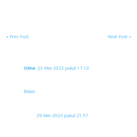
Next
Previous
« Prev Post
Next Post »
4 komentar
Oline
23 Mei 2023 pukul 17.10
Wahh seru nih hadiahnya..
Hmmm bentar... Cari ide dulu..
Balas
Reyz
29 Mei 2023 pukul 21.57
Mbak, cuma mau bilang kalo footage video
bahannya terlalu pendek-pendek