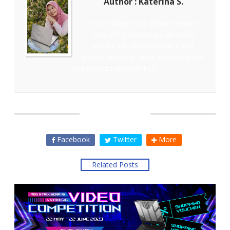
Author : Katerina S.
Travel blogger dan content creator
sejak 2012. Menulis pengalaman,
ulasan, dan cerita seputar travel,
kuliner, teknologi, serta gaya hidup dari
sudut pandang sehari-hari.
SHARE THIS
Facebook
Twitter
More
Related Posts