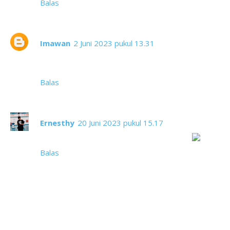
Balas
Imawan
2 Juni 2023 pukul 13.31
Waaah laptopnya keren banget, mau ikutan juga
lomba ini, hadiahnya bikin mupeng. Hehehe
Balas
Ernesthy
20 Juni 2023 pukul 15.17
Bismillah ikutan dan bisa punya laptop baru
Balas