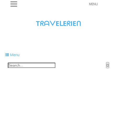
MENU
TᖇᗩᐯEᒪEᖇIEᑎ
Traveling to taste, learn, and grow. Sharing
food, tech, and stories along the way.
Menu