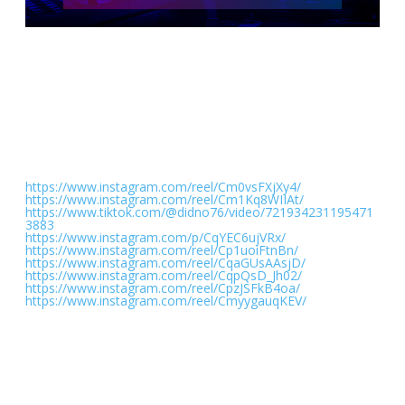
Demikian informasi mengenai ROG Video Competition ini.
Jika ada informasi yang masih kurang jelas, jangan sungkan
untuk bertanya. Silakan tinggalkan pesan di kolom
komentar, atau hubungi saya melalui DM instagram
@travelerien.
Jika kalian butuh video sebagai referensi, silakan tonton
video dari teman-teman yang pernah menang di event ASUS
Video Competition berikut ini. Silakan diklik saja linknya:
https://www.instagram.com/reel/Cm0vsFXjXy4/
https://www.instagram.com/reel/Cm1Kq8WIIAt/
https://www.tiktok.com/@didno76/video/721934231195471
3883
https://www.instagram.com/p/CqYEC6ujVRx/
https://www.instagram.com/reel/Cp1uoiFtnBn/
https://www.instagram.com/reel/CqaGUsAAsjD/
https://www.instagram.com/reel/CqpQsD_Jh02/
https://www.instagram.com/reel/CpzJSFkB4oa/
https://www.instagram.com/reel/CmyygauqKEV/
Silakan dijadikan referensi, namun sebaiknya buatlah dengan
gaya sendiri, dari ide sendiri, semenarik mungkin.
Terima kasih. Selamat berkompetisi. Semoga beruntung!