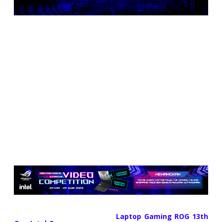
Halo semua
Akhirnya, kompetisi seru berhadiah laptop-laptop canggih
ASUS datang lagi. Yeay!! Selain laptop, ada pula
shopping
voucher
senilai puluhan juta rupiah siap dibagikan sebagai
hadiah kepada pemenang yang beruntung.
Nah, jika biasanya kompetisi yang saya gelar adalah menulis
blog, kali ini berupa
video competition
. Jadi, buat kamu yang
mungkin sedang lelah merangkai kata lewat tulisan panjang
kali lebar, kali ini silakan merangkai
footage
menjadi sebuah
video yang indah kaya dengan informasi berguna terkait
laptop ASUS.
Sesuai judulnya,
ROG Video Competition
, maka di sini
yang jadi pokok bahasan adalah laptop ASUS ROG.
Yakni,
ASUS ROG Strix SCAR 16
dan
ASUS ROG Strix G 16.
Seperti yang sudah pernah saya ceritakan pada postingan
sebelum ini (silakan klik di sini:
Laptop Gaming ROG 13th