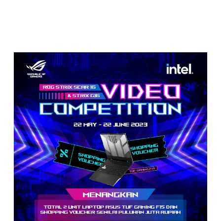
dan/atau telepon untuk konfirmasi pengiriman hadiah.
Peserta dan pemenang tidak dipungut biaya kirim atau biaya
apapun untuk berpartisipasi dalam kompetisi ini. Harap
berhati-hati atas penipuan dengan mengatasnamakan ASUS
Indonesia. Pengiriman hadiah akan dilakukan via kurir
setelah seluruh pemenang mengonfirmasikan alamat
pengiriman ke pihak panitia.