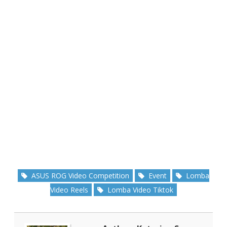
ASUS ROG Video Competition
Event
Lomba
Video Reels
Lomba Video Tiktok