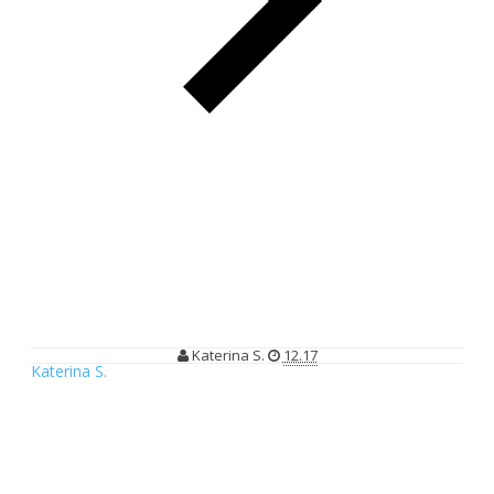
ASUS ROG Video Competition Berhadiah Laptop Gaming ASUS
ASUS ROG Video Competition
Berhadiah Laptop Gaming ASUS
Katerina S.
12.17
Katerina S.