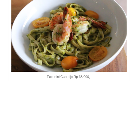
Fettucini Cabe Ijo Rp 38.000,-
Cita rasa rempah yang komplit dalam kuah
Tongseng
Wagyu
yang disajikan, membuat masakan ini terasa segar
dan sedap. Satu mangkuk nasi yang menjadi temannya
cukup untuk mengenyangkan bagi mereka yang makannya
banyak.
Saya termasuk bukan penggemar olahan ayam. Jika
disajikan dimakan, jika tak ada, tak akan saya cari. Ada
banyak rumah makan menyediakan menu
Chicken Wing
,
tapi sangat jarang yang berhasil membuat saya jadi MAU,
apalagi sampai ketagihan. Nah, tanya sama Dian dan Yuk
Annie deh,
Chicken Wing
di Magnolia ini juara banget. Saya