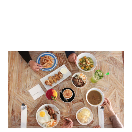
The Magnolia Floral Café menyediakan menu
Western
dan
Asian
. Selain makanan Nusantara, tersedia menu
Japanese
dan
Korean
. Menu-menu internasional maupun lokal yang
disediakan adalah menu-menu kekinian yang cocok untuk
semua kalangan usia.
Kami mencicipi beberapa menu andalan yang jadi favorit
pengunjung. Untuk main course, kami mencoba
Cobia Fish
with Sambal Matah, Fetucini Cabe Hijau, Tongseng Wagyu,
Korean Beef Galbi,
Lemongrass Chicken
dan
Chicken Wing
.