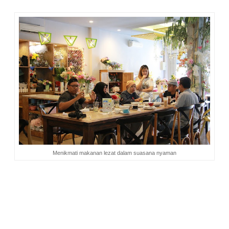
Menikmati makanan lezat dalam suasana nyaman
Sebagai penggemar ikan, mencoba olahan
Cobia fish
wajib.
Rasa gurih daging ikan yang bentuknya mirip hiu berukuran
kecil ini membuat lidah seperti tak ingin berhenti mengunyah.
Kalau terbiasa menikmatinya dengan aneka pilihan saus, di
sini cobia fish disajikan dengan sambal matah. Sensasional!
Cobia fish
disajikan bersama nasi yang porsinya pas untuk
ukuran saya yang makannya tidak banyak.