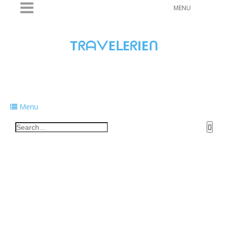
MENU
TᖇᗩᐯEᒪEᖇIEᑎ
Traveling to taste, learn, and grow. Sharing
food, tech, and stories along the way.
Menu