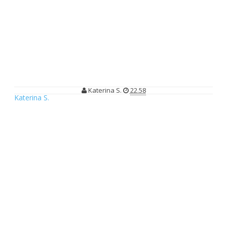
Makan Enak di Kafe Cantik The Magnolia Floral Café
Makan Enak di Kafe Cantik The
Magnolia Floral Café
Katerina S.
22.58
Katerina S.