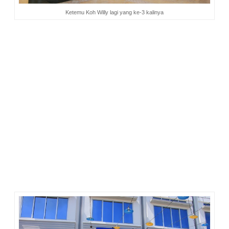
Ketemu Koh Willy lagi yang ke-3 kalinya
Setelah tiga hari di Krui sejak Kamis (16/3) sampai Sabtu
(18/3), bersama Yuk Annie, Yayan, Dian, dan Deddy
mengeksplor keindahan Pesisir Barat, akhirnya hari Minggu
kami kembali ke Bandar Lampung untuk seterusnya kembali
ke daerah masing-masing.
Tawaran untuk mampir mencicipi menu-menu di Magnolia
Café tentu tidak saya lupakan. Saya sudah berkomunikasi
dengan Ci Fenny dan memastikan bisa mampir. Jadwal
pesawat Mbak Dian jam 12.30, Yuk Annie 14.10, dan saya
16.10. Masih ada waktu untuk icip-icip menu Magnolia Cafe.
The Magnolia Floral Café berlokasi di Jl. Jend. Sudirman
No.108, Rw. Laut, Tanjung Karang Timur, Kota Bandar
Lampung. Belum ada seorang pun di antara kami ada yang
pernah ke Magnolia. Termasuk Pak Ardi yang menjadi supir
kami sejak dari Krui.
“Tidak jauh dari Tugu Adipura, lurus aja ada deretan ruko-
ruko, di situ kafenya.”