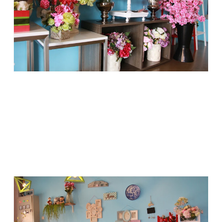
The Magnolia Floral Café menempati dua bangunan ruko
yang dijadikan satu sehingga memiliki ruang makan yang luas
dan lapang. Di bagian belakang ada ruang makan outdoor
buat yang merokok.
Menurut keterangan Ci Fenny, awalnya ia dan adik iparnya
berencana membuka florist saja, tapi kemudian muncul ide
menyatukannya dengan kafe. Bagi Ci Fenny dan adiknya,
kafe dengan nuansa bunga-bunga akan jadi sesuatu yang
unik. Ide itu kemudian direalisasikan. Maka pada bulan April
2016, kafe sekaligus florist The Magnolia Floral Café resmi
dibuka.