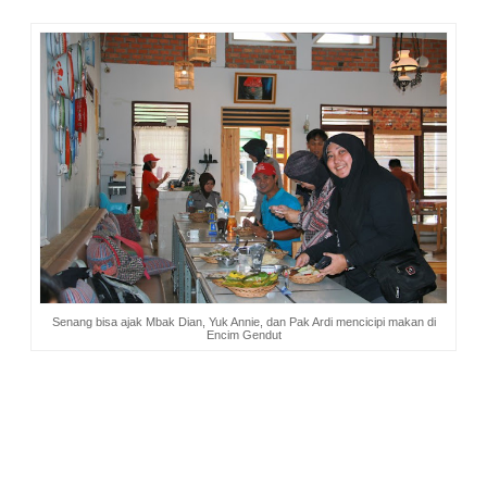
Senang bisa ajak Mbak Dian, Yuk Annie, dan Pak Ardi mencicipi makan di
Encim Gendut
“Saya punya teman, pemilik resto. Restonya bagus banget,
cakep lho kalau difoto-foto. Makanannya juga ‘lucu-lucu’ dan
enak. Ayo saya kenalkan pada orangnya,”
ajak Koh Willy.
Koh Willy punya rumah makan, tapi merekomendasikan
rumah makan lain untuk dikunjungi oleh pelanggannya. Saya
menatap wajahnya. Ada ketulusan di sana. Jauh dari rasa