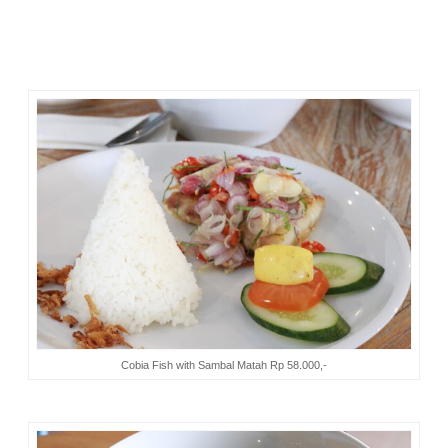
Penyuka pasta bisa coba
Fettucini Cabe Hijau
. Pedas-pedas
enak dan mengenyangkan. Untuk sekedar mencicipi saya
berani, tapi kalau menghabiskannya saya mikir dulu. Ga kuat
sama cabenya haha.
Cobia Fish with Sambal Matah Rp 58.000,-