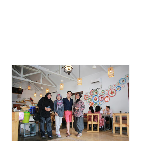
takut tersaingi. Saya mengikutinya, melangkah ke salah satu
meja.
“Ini Ci Fenny, dia yang punya The Magnolia Floral Café.”
Maka, saat itulah awal perkenalan saya dengan Ci Fenny,
pemilik The Magnolia Floral Café.
Tawaran baik Ci Fenny untuk mampir ke The Magnolia Floral
Café saya terima dengan senang hati. Saya katakan
padanya, mungkin kami bisa singgah pada hari Minggu,
seusai trip Krui.