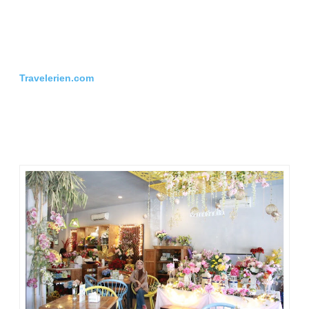
Travelerien.com
The Magnolia Floral Café
tempat makan
recommended
di
Kota Bandar Lampung. Saya makan enak di kafe cantik ini
bareng teman-teman blogger dari Batam, Palembang dan
Jakarta seusai pelesiran di Krui, Pesisir Barat, pada hari
Minggu 19/3/2017.