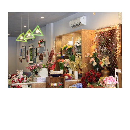
luar kami segera masuk. Pintu dibukakan, suasana bak
taman bunga pun terpampang.
Sesuai namanya, The Magnolia Floral Café adalah kafe
sekaligus toko bunga artificial. Karena itu ruang dalam kafe
dipenuhi oleh bermacam bunga. Seperti memasuki ruang
resepsi pernikahan, dekorasi bunga di mana-mana. Sebuah
kafe yang cantik, segar dan berseri-seri. Sangat
menyenangkan untuk dipandang lama-lama.
Perempuan mana yang tidak suka bunga? Apalagi jadi