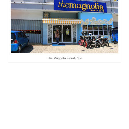
The Magnolia Floral Cafe
Petunjuk dari Ci Fenny yang dikirim via Whatsapp jadi acuan
dalam mencari lokasi.
Tugu Adipura
dengan patung
gajahnya tentu tidak asing bagi saya, termasuk mbak Dian
dan Yayan, sebab pada Agustus 2016 lalu kami pernah
berjam-jam ada di sana menyaksikan parade budaya Festival
Krakatau 2016.
Ruko dengan warna dominan biru dan bertuliskan The
Magnolia itu mudah dikenali. Kami sampai di depan kafe
tepat jam 10. Saya kira bakal datang kepagian, karena café
baru buka jam 10. Ternyata waktunya pas.
Lelah, lapar, dan haus jadi satu. Setelah 5 jam perjalanan
tanpa singgah untuk sarapan, yang terpikir begitu sampai di
Magnolia adalah istirahat dan makan. Tanpa berlama-lama di