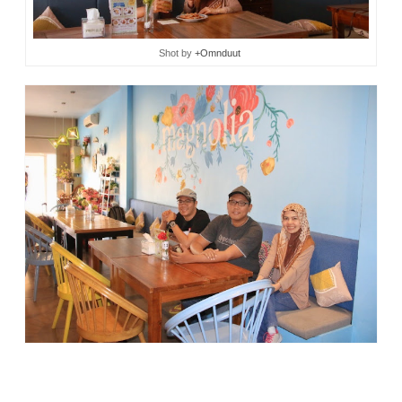
Shot by
+Omnduut
Jadwal pesawat mbak Dian ke Batam jam 12.30. Jam 11
sudah harus berangkat ke bandara. Karena itu kami pun
menyegerakan makan. Kebetulan makanan sudah terhidang
sejak kami masih asik memotret bunga-bunga.