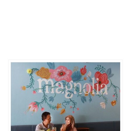
Tata ruang yang apik, dengan meja dan bangku makan
bervarisi, baik dalam bentuk, warna, dan ukuran,
menampilkan suasana ruang makan yang tidak monoton.
Bikin nyaman dan betah berlama-lama.
Tiap sudut kafe bisa jadi spot foto yang IG-able banget.
Bunga-bunga telah membuat ruang kafe jadi tampak
menarik. Mood pun jadi baik. Kalau sudah begini, selera
makan saya biasanya jadi naik.
Bagaimana dengan makanannya?