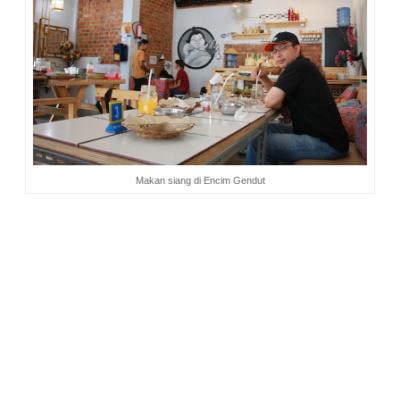
Makan siang di Encim Gendut
Saya baru saja menyelesaikan makan siang ketika Koh Willy
(pemilik Encim Gendut) muncul. Saat saya datang ia tak ada.
Biasanya ia terlihat di antara pengunjung dan pegawainya,
ikut sibuk melayani pengunjung yang hendak makan.
Menurut pegawainya, Koh Willy sedang di lantai atas,
mengerjakan sesuatu. Saya makan sambil menunggu
barangkali ia turun dan bisa bertemu. Dan benar, akhirnya
Koh Willy keluar dari persembunyiannya. Kami pun bersua.
Kali ini tak banyak obrolan antara saya dan Koh Willy karena
saya dan teman-teman seperjalanan buru-buru hendak
berangkat ke Krui. Waktunya sempit, bicara pun jadi sedikit.
Tapi ada hal menarik yang sempat Koh Willy sampaikan ke
saya.