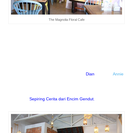
The Magnolia Floral Cafe
Bermula dari Encim Gendut
Hati, jika sudah nyangkut, biasanya jadi betah dan kangen.
Bikin ingin ketemu lagi dan lagi. Seperti Encim Gendut, rumah
makan ini sudah bikin saya jatuh hati sejak tahun lalu, bikin
ingin mampir dan mampir lagi. Selain memang sudah
berkawan baik dengan pemiliknya, berteman akrab dengan
salah satu pegawainya, juga karena suka dengan menu
otentik yang disediakannya.
Tahun lalu saya pernah sendiri ke Encim Gendut, pernah juga
bersama teman. Kali ini bersama mbak
Dian
dan Yuk
Annie
,
serta mas Arif.
Nah, dari Encim Gendut inilah
kunjungan saya ke
The
Magnolia
Floral Cafe
bermula.
Ba
ca juga
:
Sepiring Cerita dari Encim Gendut.