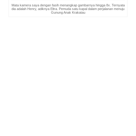
Mata kamera saya dengan fasih menangkap gambarnya hingga 8x. Ternyata
dia adalah Henry, adiknya Eltra. Pemuda satu kapal dalam perjalanan menuju
Gunung Anak Krakatau
~Lampung, SUMATRA - INDONESIA
Minggu, 30 Agustus 2015.
Semua foto merupakan dokumentasi Katerina, pemilik blog www.travelerien.com. Tidak
diperkenanan menyimpan dan menyebarluaskannya tanpa seijin Katerina.