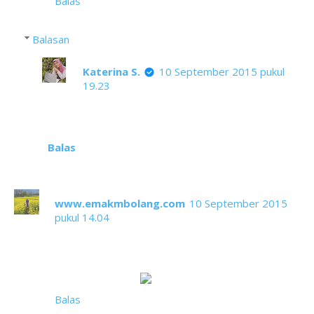
Balas
Balasan
Katerina S.
10 September 2015 pukul
19.23
Setuju!
Balas
www.emakmbolang.com
10 September 2015
pukul 14.04
Penuh warna dan gaya, Salah satu pesona
nusantara, bukan hanya bahasa tiap daerah juga
memiliki kain khas seperti tapis ini. Saya juga baru
tahu tetang tapis
Balas