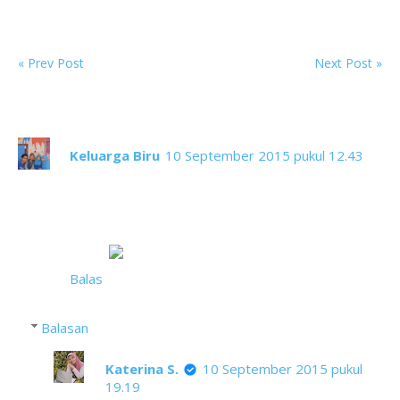
Next
Previous
« Prev Post
Next Post »
17 komentar
Keluarga Biru
10 September 2015 pukul 12.43
Kostumnya sangat indah dan bagus-bagus,
penuh warna melambangkan betapa beragamnya
budaya Indonesia.
Yang itu kenapa Mbak nyebutnya komunitas
etnik?
Balas
Balasan
Katerina S.
10 September 2015 pukul
19.19