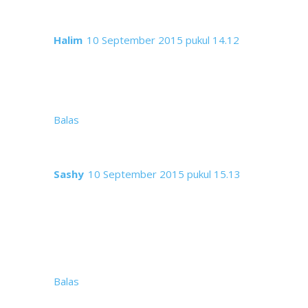
Halim
10 September 2015 pukul 14.12
Banyak foto yang beningggg bikin kalap para
tante hahaha. Dan nyesel nggak beli kaos berhias
Tapis yang tempo hari pernah dilihat di salah satu
mol Bandar Lampung >.<
Balas
Sashy
10 September 2015 pukul 15.13
Masih berupa lembaran kain saja "Tapis
Lampung" sudah sangat cantik apalagi sudah
dikreasikan menjadi busana dan diparadekan
seperti ini ... makin nggak bisa berkomentar
liatnya. Terimakasih foto-foto cantiknya mba
Memez saya baru tau ada festival seperti ini.
Balas