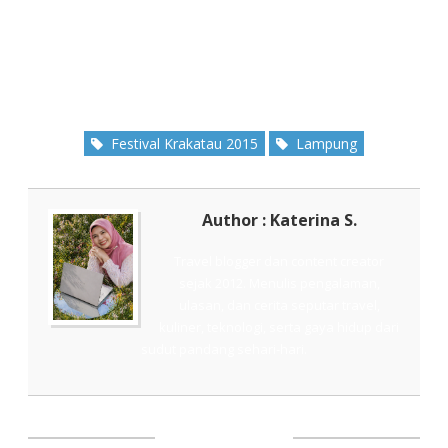
Festival Krakatau 2015
Lampung
Author : Katerina S.
Travel blogger dan content creator
sejak 2012. Menulis pengalaman,
ulasan, dan cerita seputar travel,
kuliner, teknologi, serta gaya hidup dari
sudut pandang sehari-hari.
SHARE THIS