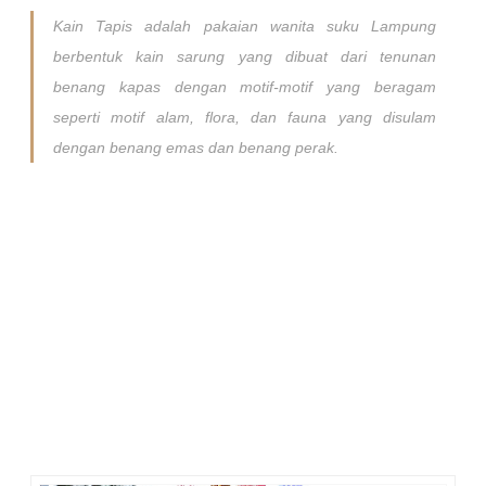
Kain Tapis adalah pakaian wanita suku Lampung
berbentuk kain sarung yang dibuat dari tenunan
benang kapas dengan motif-motif yang beragam
seperti motif alam, flora, dan fauna yang disulam
dengan benang emas dan benang perak.
Pesona tapis mengantarkan saya pada pengetahuan baru
bahwa kain Tapis merupakan manifestasi dari nilai-nilai yang
berkembang dan hidup di tengah-tengah pergaulan orang-
orang Lampung. Ia merupakan pengejawantahan dari
kepercayaan masyarakat Lampung terhadap kesakralan,
menjadi media membangun struktur sosial, menjadi simbol
sifat inklusif masyarakat Lampung, dan dalam paradigma
ekonomi kreatif sebagai sumber ekonomi.
Berikut ini saya suguhkan foto-foto yang menampilkan kreasi
kontemporer tapis pada gelaran Tapis Carnival 2015 di
Lampung bulan Agustus lalu. Sedangkan pengalaman meliput
event spesial ini akan saya ceritakan pada tulisan lain di
postingan yang berbeda ^_^