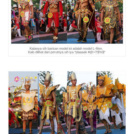
Katanya sih barisan model ini adalah model L-Men.
Kalo dilihat dari perutnya sih iya *plaaaak #@>?!$%$*