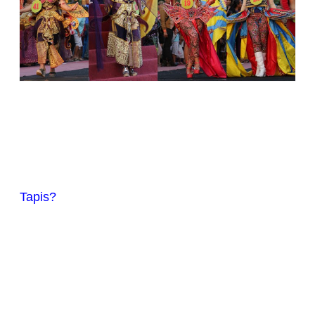
Dinas Pariwisata dan Ekonomi Kreatif Propinsi Lampung menggelar
pawai budaya Lampung bertajuk
Lampung Culture & Tapis
Carnival 2015
.
Hajatan meriah yang digelar pada hari Minggu
tanggal 30 Agustus ini merupakan puncak kegiatan Festival
Krakatau 2015.
Dalam rangkaian karnaval ditampilkan atraksi seni
tradisional, busana tradisional, serta pernak-pernik budaya
tradisional Lampung yang disandingkan dengan beraneka karya
kreasi kontemporer dari bahan
kain
tapis
.
Tapis?
Seberapa familiar nama kain tradisional ini bagi saya? Dengan malu
saya mengakui bahwa di festival inilah saya mulai mengenal dan
mendengar nama TAPIS! Namun, baru mendengar bukan berarti
sebelumnya tak pernah melihat. Motif kain ini sudah berulang kali
hadir di depan mata saya. Tapi saya tak pernah bertanya apa nama
kainnya. Satu nama yang selama ini saya lekatkan sesukanya
pada kain tenun khas Lampung ini adalah songket. Boleh jadi saya
'terjengkang'
sendiri ketika tahu bahwa kain bermotif sangat indah
ini ternyata bernama TAPIS.