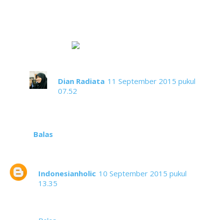
mall Bumi Kedaton, liat2 baju kaos tapis,
bagus-bagus banget. Di FB aku pernah
share long dress tapis warna hitam,
sampe sekarang aku nyesel kenapa ga
beli
Dian Radiata
11 September 2015 pukul
07.52
Iya itu cakep bangeeeet....
Balas
Indonesianholic
10 September 2015 pukul
13.35
Parade seperti Ini seharusnya dilakukan setiap
daerah jika ingin meningkatkan pariwisatanya