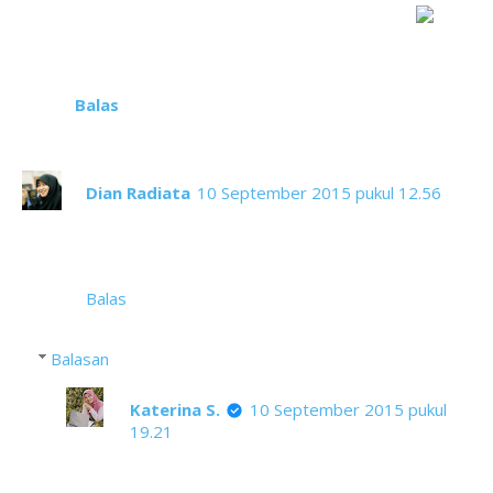
Itu sebutan paling pas buat mereka
:D
Balas
Dian Radiata
10 September 2015 pukul 12.56
Aku beneran naksir ama motif kain tapis.. Dijadiin
celana gitu keren juga ya mbak... *nunjuk foto di
atas
Balas
Balasan
Katerina S.
10 September 2015 pukul
19.21
Aku juga naksir banget mbak Dee.
Kemarin pas di sana kami ada mampir ke