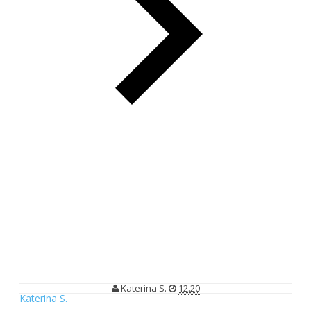
Tapis Carnival 2015 Hadirkan Pesona Kain Tradisional Khas
Lampung
Tapis Carnival 2015 Hadirkan
Pesona Kain Tradisional Khas
Lampung
Katerina S.
12.20
Katerina S.