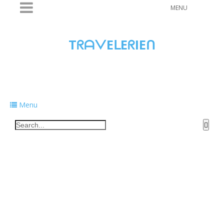
MENU
TᖇᗩᐯEᒪEᖇIEᑎ
Traveling to taste, learn, and grow. Sharing
food, tech, and stories along the way.
Menu