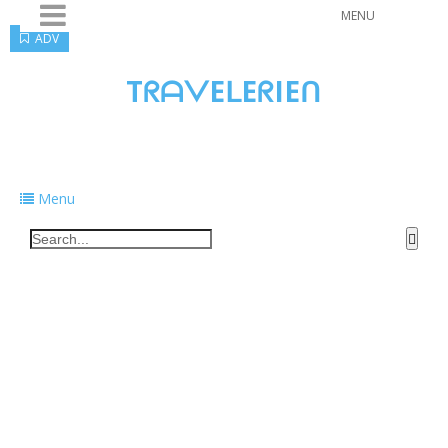
MENU
ADV
TᖇᗩᐯEᒪEᖇIEᑎ
Traveling to taste, learn, and grow. Sharing
food, tech, and stories along the way.
Menu