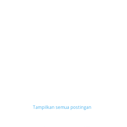
Tampilkan postingan dengan label
toko fashion
.
Tampilkan semua postingan