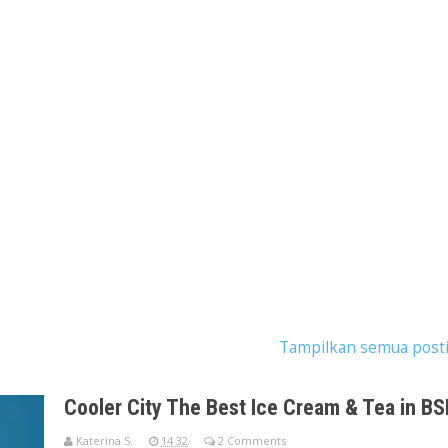
 postingan dengan label
es krim bsd
.
Tampilkan semua post
Cooler City The Best Ice Cream & Tea in BS
Katerina S.
14.32
2 Comments