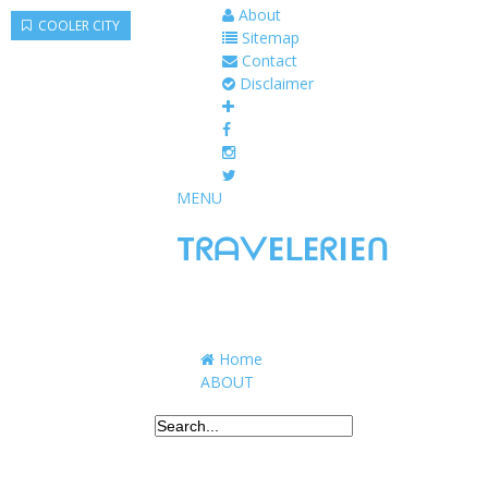
About
COOLER CITY
Sitemap
Contact
Disclaimer
MENU
TᖇᗩᐯEᒪEᖇIEᑎ
Traveling to taste, learn, and grow. Sharing 
Home
ABOUT