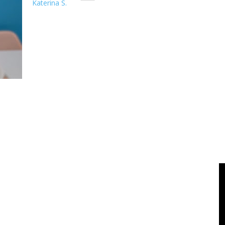
Katerina S.
Aku sedang tawaf di Depo Bangunan Alam Sutera saat Aisyah ng
cari es