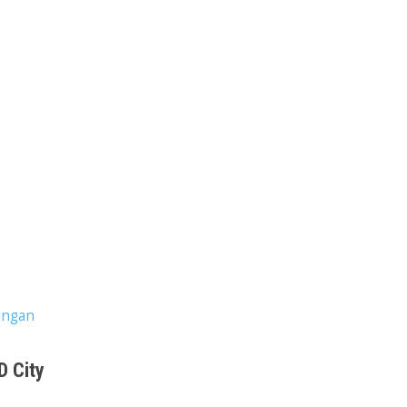
ingan
D City