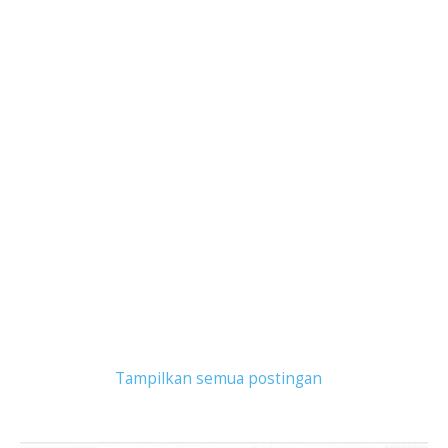
Tampilkan postingan dengan label
PPKM darurat
.
Tampilkan semua postingan