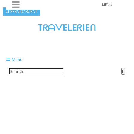
MENU
PPKM DARURAT
TᖇᗩᐯEᒪEᖇIEᑎ
Traveling to taste, learn, and grow. Sharing
food, tech, and stories along the way.
Menu