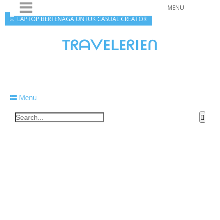
MENU
LAPTOP BERTENAGA UNTUK CASUAL CREATOR
TᖇᗩᐯEᒪEᖇIEᑎ
Traveling to taste, learn, and grow. Sharing
food, tech, and stories along the way.
Menu