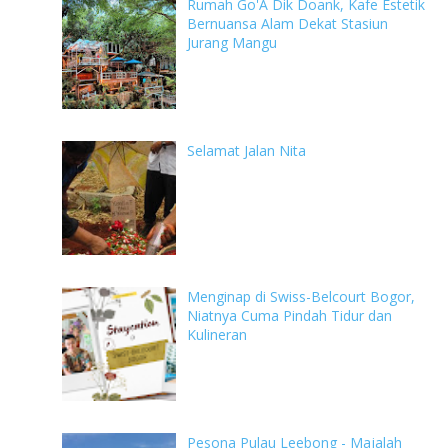
Rumah Go'A Dik Doank, Kafe Estetik
Bernuansa Alam Dekat Stasiun
Jurang Mangu
Selamat Jalan Nita
Menginap di Swiss-Belcourt Bogor,
Niatnya Cuma Pindah Tidur dan
Kulineran
Pesona Pulau Leebong - Majalah