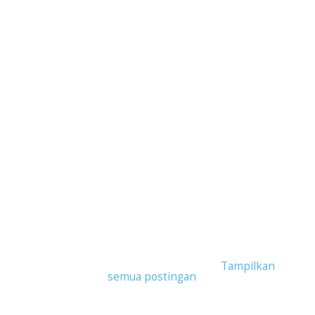
Tampilkan postingan dengan label
Laptop
Bertenaga Untuk Casual Creator
.
Tampilkan
semua postingan