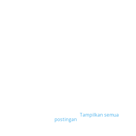
Tampilkan postingan dengan label
ASUS
ExpertBook B7 Flip (B7402)
.
Tampilkan semua
postingan