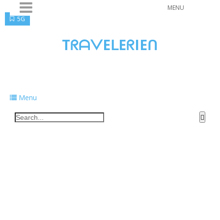
MENU
5G
TᖇᗩᐯEᒪEᖇIEᑎ
Traveling to taste, learn, and grow. Sharing
food, tech, and stories along the way.
Menu