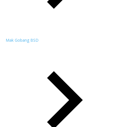
Mak Gobang BSD