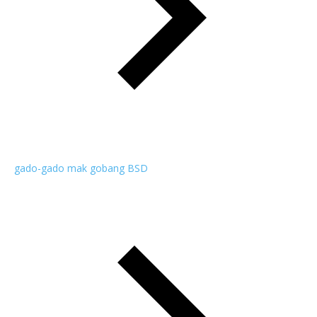
gado-gado mak gobang BSD