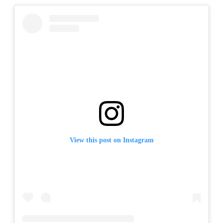
View this post on Instagram