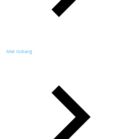
Mak Gobang