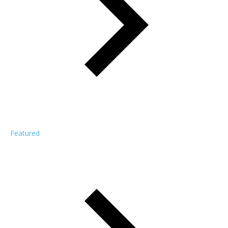
Featured