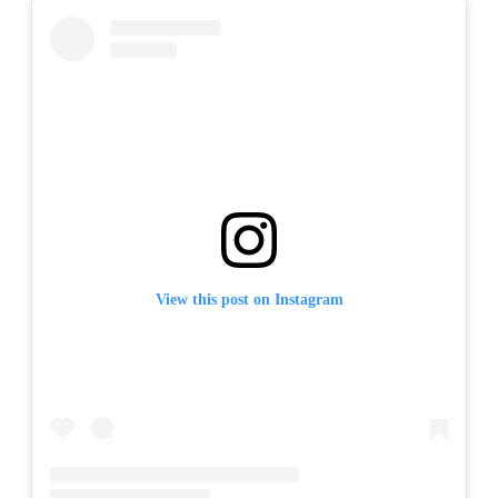
View this post on Instagram