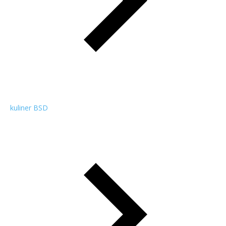
kuliner BSD