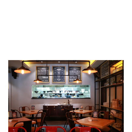
suami. Katanya boleh. Syukurlah. Jadi bisa datang dengan
diantar dan ditemani si mas.
Nggak nyangka, Sabtu siang Jakarta diguyur hujan deras.
Perjalanan menuju Luc Bar & Grill jadi nggak lancar. Macet
sejak dari Pondok Indah, Radio Dalam, hingga arah Blok M.
Proyek MRT bikin banyak ruas jalan ditutup dan banyak jalur
dialihkan. Lokasi yang dituju sudah di depan mata, tapi
jalannya nggak bisa dilewati, hingga harus berputar jauh,
sampai akhirnya malah ke arah Jalan Tendean yang macet
parah. Hiks. Setelah susah payah nyari belokan, baru bisa
sampai ke LUC. Parkiran sudah penuh, untung bisa valet
parking. Pas masuk, sudah jam 12. Telat 30 menit. Duh.