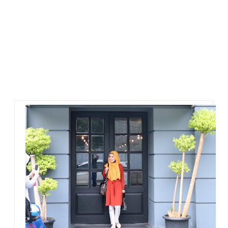
fitur yang mengulas tiap restoran. OpenRice Indonesia
diluncurkan pada bulan April 2010 sebagai situs informasi
restoran dan juga platform komunitas dan sharing untuk
pecinta kuliner Indonesia. Saat ini, ada sekitar 86.000
restoran yang terdaftar di OpenRice Indonesia, dan sebagian
kebanyakan berasal dari kota besar seperti Jakarta, Bali,
Semarang, Surabaya, Yogyakarta, dan Bandung.
Siapa saja bisa mendaftar menjadi anggota OpenRice.
Caranya mudah. Install aplikasinya di smartphone, lalu
mendaftar. Setelah punya akun di OpenRice, pengguna dapat
memanfaatkannya untuk berbagi informasi tempat kuliner
sekaligus mencari panduan kuliner.