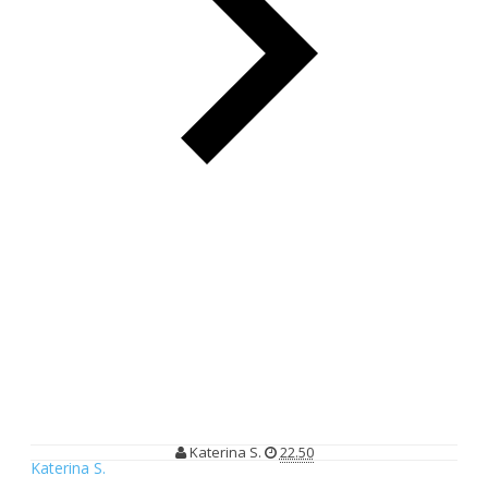
Food Blogger Gathering Bersama Open Rice & IDFB di Luc
Bar & Grill Jakarta
Food Blogger Gathering Bersama
Open Rice & IDFB di Luc Bar & Grill
Jakarta
Katerina S.
22.50
Katerina S.