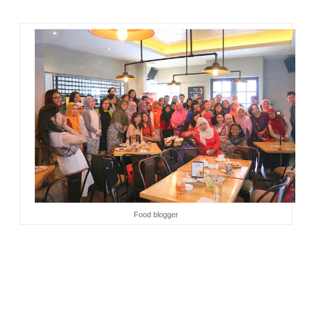
makan lagi.
Food blogger
Buat yang belum tahu tentang OpenRice, saya jelaskan
sekilas ya. OpenRice adalah panduan kuliner online yang
bertujuan ntuk membantu pengguna menemukan tempat
makan yang cocok dengan kebutuhan mereka dengan
mudah. OpenRice Indonesia membuat kategori berdasarkan
jenis makanan, lokasi, dan rentang harga untuk tiap restoran.
Selain informasi detail seperti alamat, peta lokasi, nomor
telepon, jam buka, dan menu andalan, situs ini juga punya