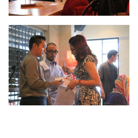
Meski bukan food blogger sejati, tapi saya ingin hadir. Ingin
silaturahmi dengan teman-teman grup IDFB. Pingin ketemu
mbak Anne (admin IDFB), mbak Eliza, mbak Vania, dan food
blogger kece lainnya. Trus, karena saya ini ga hafal seluk
beluk jalanan Jakarta, saya ngajak suami. Sebelumnya sudah
minta ijin dulu sama mbak Anne boleh apa nggaknya ngajak