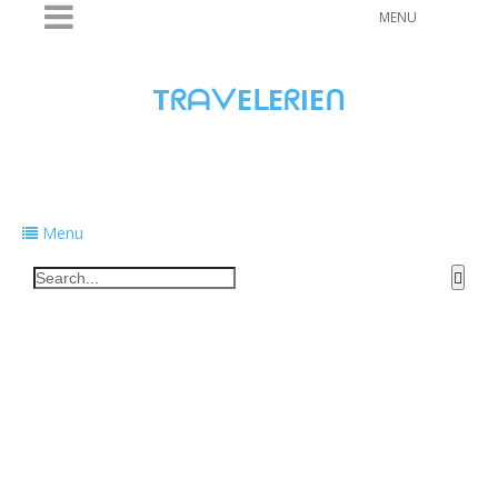
MENU
TᖇᗩᐯEᒪEᖇIEᑎ
Traveling to taste, learn, and grow. Sharing
food, tech, and stories along the way.
Menu