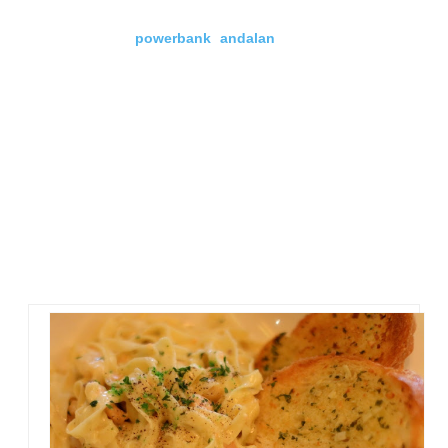
tapi karena ramai yang pakai, sama juga. Lelet. Di saat yang
sama batre HP juga lowbat. Lengkaplah sudah. Untung di
dalam tas ada
powerbank andalan
. Jadi bisa lanjut ikut
kompetisi. Saya tak berusaha mencari anggota untuk bikin
kelompok. Tapi tahu-tahu ada yang menghampiri. Saya
kenalan. Tapi mereka bukan blogger. Lha siapa? Oh ternyata
adalah…. Nanti kalau bisnis kami sudah dimulai, baru saya
ceritakan siapa mereka ya hehe.
Kami berempat (termasuk suami) bikin kelompok bernama
BlossomAll. Saya bertugas mengambil gambar dan meng-
uploadnya di akun Open Snap saya. Objek foto adalah
Bistecca Con Salsa Funghi. Steak itu kami angkat dan
pindahkan beberapa kali agar dapat latar foto dan cahaya
yang bagus. Mulai dari meja yang kami tempati, meja bar,
meja pesanan, rak pajangan, botol besar, sampai dipegang di
depan banner bertuliskan Open Snap. Bikin fotonya ga
gampang, apalagi uploadnya, setengah mati. Huhuh. Inet
inet. Lola banget deh ah!