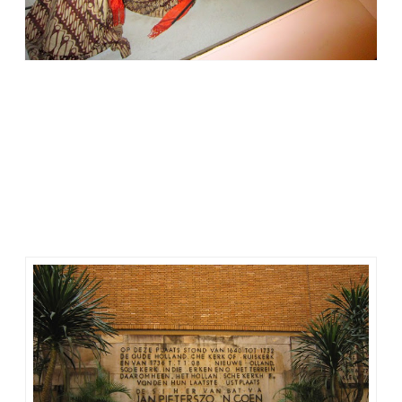
Di sini pengunjung tidak hanya mendapat informasi mengenai
wayang dari seluruh daerah Indonesia dan luar negeri, tetapi
juga mengikuti kegiatan edukatif dan rekreatif yang
diselenggarakan pada waktu-waktu tertentu, sehingga bisa
mendapatkan pengalaman yang menyenangkan dalam
mengenal bukti kekayaan sejarah budaya Indonesia.
Museum Wayang dibuka setiap hari Selasa-Minggu dari pukul
09.00-15.00 WIB. Senin dan hari libur nasional tutup. Harga
tiket masuk Rp 5.000 / orang dewasa. Mahasiswa Rp 3.000 /
orang dan untuk pelajar/anak-anak Rp 2.000 / orang.