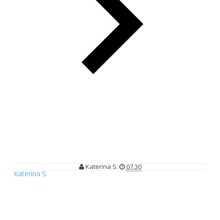
Sambang Museum Wayang
Sambang Museum Wayang
Katerina S.
07.30
Katerina S.