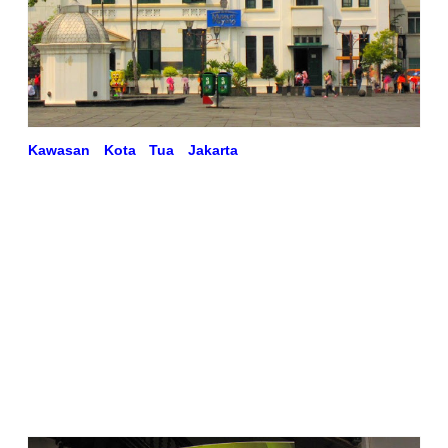
Kawasan Kota Tua Jakarta
seperti memiliki magnet
tersendiri. Hampir setiap hari pengunjung berbagai kalangan
usia menyambangi kawasan ini. Selain daya tarik gedung-
gedung klasik peninggalan Belanda, di sekitar kawasan ini
juga sangat cocok untuk dijadikan tempat bersantai ataupun
berkumpul dengan teman dan kerabat.
Museum Sejarah Jakarta dan Taman Fatahillah adalah inti
dari Kawasan Kota Tua.
Kedua m
useum diapit oleh Museum
Keramik dan Seni Rupa, Gedung Kantor Pos Indonesia, Kafe
Batavia, serta Museum Wayang. Di antara bangunan
tersebut, perhatian saya tertambat pada bangunan Museum
Wayang.
Museum Wayang pada mulanya merupakan lokasi gereja tua
yang didirikan VOC pada tahun 1640 dengan nama “ de oude
Hollandsche Kerk “. Hingga tahun 1732 gereja ini berfungsi
sebagai tempat untuk peribadatan penduduk sipil dan tentara
bangsa Belanda yang tinggal di Batavia.