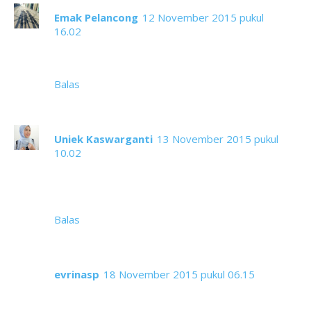
Emak Pelancong
12 November 2015 pukul
16.02
seru nih museumnya. Pengunjungnya lumayan
rame ya, Mbak. Ira
Balas
Uniek Kaswarganti
13 November 2015 pukul
10.02
Kota Tua kayaknya dimanapun berada selalu
menjadi magnet tersendiri ya mba. Jadi pengin nih
diajak Mba Rien ke Museum Wayang ini ;)
Balas
evrinasp
18 November 2015 pukul 06.15
aku belum pernah nyoba mbak, kapan2 aku mau
ke kota tua, kemaren mbak donna bilang aku