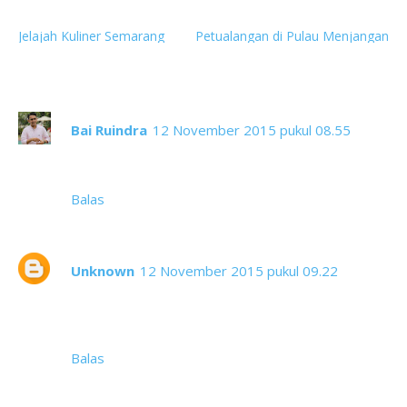
Next
Previous
Jelajah Kuliner Semarang
Petualangan di Pulau Menjangan
6 komentar
Bai Ruindra
12 November 2015 pukul 08.55
Liputan yang menarik Mbak. Salam hangat dari
Aceh 😀
Balas
Unknown
12 November 2015 pukul 09.22
Kak ... yg di lorong pada baris itu mau antri zakat
yaaa ??? mmg dimuseum ada bagi2 zakat ???
#Kabur #dikeplak
Balas