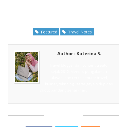
Featured
Travel Notes
Author : Katerina S.
Travel blogger dan content creator
sejak 2012. Menulis pengalaman,
ulasan, dan cerita seputar travel,
kuliner, teknologi, serta gaya hidup dari
sudut pandang sehari-hari.
SHARE THIS