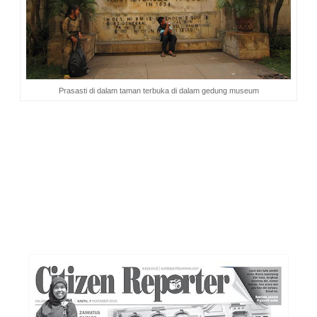
Prasasti di dalam taman terbuka di dalam gedung museum
Cara Menuju Museum Wayang
Kawasan Kota Tua merupakan salah satu wilayah strategis di
Jakarta yang bisa dicapai oleh kendaraan pribadi maupun
angkutan umum. Untuk kendaraan umum bisa digunakan
moda transportasi bus TransJakarta koridor 1 rute Blok M -
Kota. Sedangkan angkutan kecil yang melewati wilayah Kota
Tua yaitu Mikrolet M12 jurusan Pasar Senen-Kota, M08
jurusan Tanah Abang-Kota, M15 jurusan Tanjung Priok-Kota,
dan Patas AC 79 jurusan Kampung Rambutan-Kota. Selain
bus ada juga transportasi KRL Jabodetabek yang melayani
rute Bogor-Jakarta Kota.