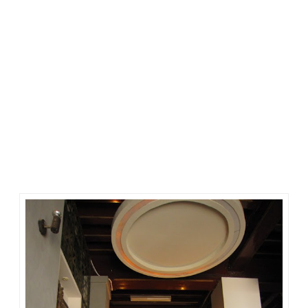
Lahan dan Bangunan
Museum wayang terdiri dari dua bangunan yang disebut
Gedung Lama dan Gedung Baru. Gedung Lama berdiri
diatas tanah seluas 990M2 terdiri dari bangunan bertingkat
dua yang terletak di Jalan Pintu Besar Utara No.27 Jakarta.
Sedangkan Gedung Baru berdiri di atas tanah seluas 627 M²
dan luas bangunan berlantai dua 747 M² yang terletak di
Jalan Pintu Besar No.29 Jakarta.
Ketika berwisata ke Kota Tua, Museum Wayang sangat
sayang jika dilewatkan. Museum ini memiliki 5400 koleksi
wayang dan perlengkapan yang dibutuhkan dalam dunia
perwayangan dari berbagai wilayah Indonesia. Koleksi
kelompok wayang yang dimiliki antara lain Kelompok Wayang
Golek, Kelompok Wayang Kulit Purwa, Kelompok Wayang
Kulit Lain-lain, Kelompok Wayang Mainan, dan Kelompok
Wayang Campuran.