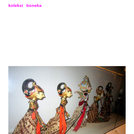
Selain Wayang, terdapat juga koleksi topeng dan beberapa
koleksi boneka
yang dikendalikan dengan tangan dari
mancanegara. Koleksi topeng meliputi Topeng Bali, Topeng
Cirebon, Topeng Jogja, dan Topeng Malang. Bagi pengunjung
yang ingin mendapatkan cinderamata, di tersedia wayang
golek, wayang kulit, wayang kaca, dan buku-buku
pewayangan.
Museum Wayang menjadi tempat wisata edukatif bertaraf
international untuk semua lapisan masyarakat.
Pendokumentasian seluruh informasi mengenai wayang
Indonesia di museum ini merupakan cara untuk menjaga
kelestarian dan terpeliharanya budaya perwayangan
Indonesia sebagai kekayaan budaya bangsa, sehingga dapat
terus dimiliki oleh generasi muda mendatang.