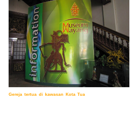
Gereja tertua di kawasan Kota Tua
ini sudah mengalami
beberapa kali perombakan hingga menjadi gedung yang
nampak sebagaimana sekarang ini. Bagian depan museum
dibangun pada tahun 1912 dengan gaya Noe Reinaissance,
dan pada tahun 1938 seluruh bagian gedung ini dipugar
untuk
disesuaikan dengan gaya rumah Belanda pada zaman
kompeni.
Bekas halaman gereja kini menjadi taman terbuka Museum
Wayang. Di dalam taman terdapat sembilan prasasti yang
menampilkan nama-nama pejabat Belanda yang pernah