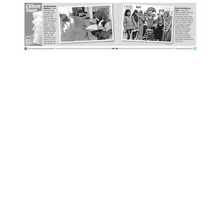
*Semua foto dokumentasi Katerina
*Artikel ini pernah dimuat di CIPO Sabtu 7/11/2015