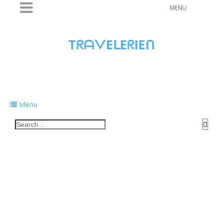
MENU
TᖇᗩᐯEᒪEᖇIEᑎ
Traveling to taste, learn, and grow. Sharing
food, tech, and stories along the way.
Menu