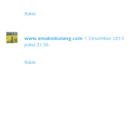
harus ke sana hehe
Balas
www.emakmbolang.com
1 Desember 2015
pukul 21.56
Alhadulilah, tayang juga di CIPO
Balas