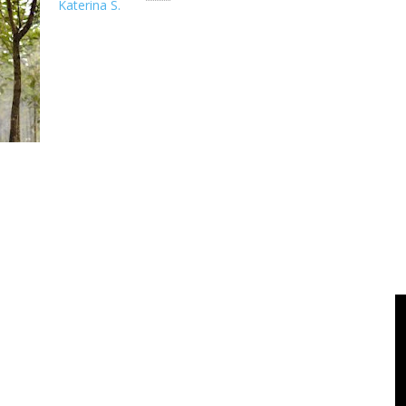
Katerina S.
If you love a tree you will be more beautiful than before!” — 
lebih ca