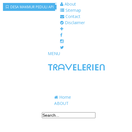
About
DESA MAKMUR PEDULI API
Sitemap
Contact
Disclaimer
MENU
TᖇᗩᐯEᒪEᖇIEᑎ
Traveling to taste, learn, and grow. Sharing 
Home
ABOUT