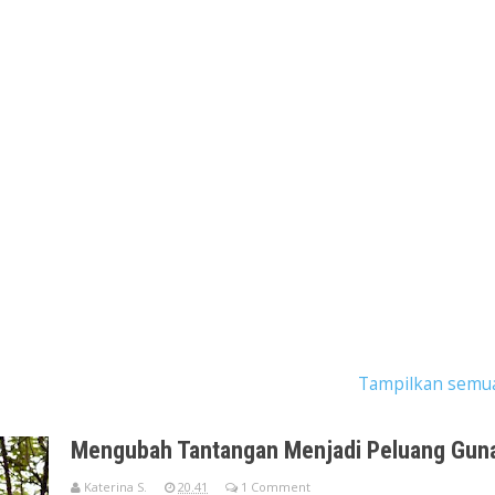
ngan dengan label
perkebunan sawit riau
.
Tampilkan semu
Mengubah Tantangan Menjadi Peluang Gun
Katerina S.
20.41
1 Comment