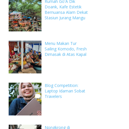
Rumah Go'A Dik
Doank, Kafe Estetik
Bernuansa Alam Dekat
Stasiun Jurang Mangu
Menu Makan Tur
Sailing Komodo, Fresh
Dimasak di Atas Kapal
Blog Competition:
Laptop Idaman Sobat
Travelers
Nongkrong di