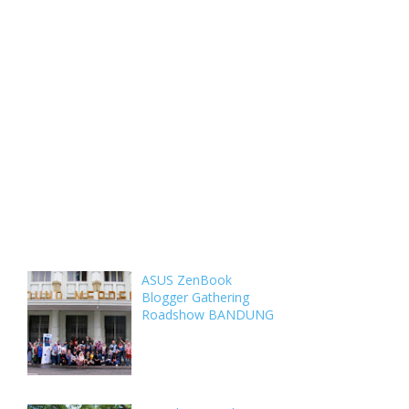
Weekly
Archive
Comments
ASUS ZenBook
Blogger Gathering
Roadshow BANDUNG