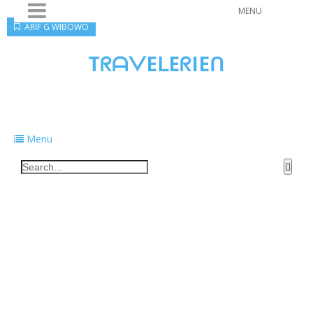
MENU
ARIF G WIBOWO
TᖇᗩᐯEᒪEᖇIEᑎ
Traveling to taste, learn, and grow. Sharing
food, tech, and stories along the way.
Menu