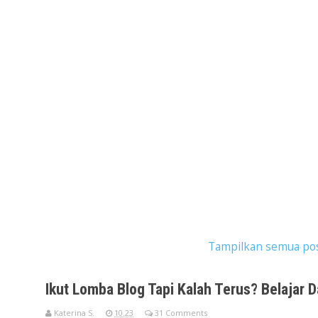
ostingan dengan label
kompetisi blog
.
Tampilkan semua po
Ikut Lomba Blog Tapi Kalah Terus? Belajar D
Katerina S.
10.23
31 Comments