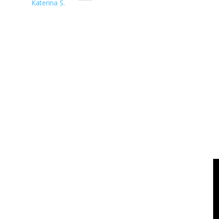
Katerina S.
Temanku, Pandu Agung Hartato, atau Pandu Dryad nama beke
blog ASUS ExpertBook B