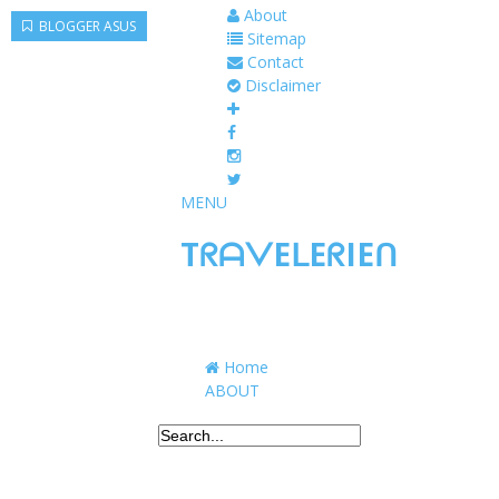
About
BLOGGER ASUS
Sitemap
Contact
Disclaimer
MENU
TᖇᗩᐯEᒪEᖇIEᑎ
Traveling to taste, learn, and grow. Sharing 
Home
ABOUT