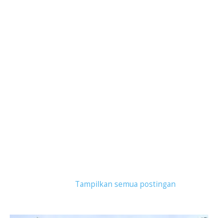
Tampilkan postingan dengan label
jalan-jalan
bandung
.
Tampilkan semua postingan