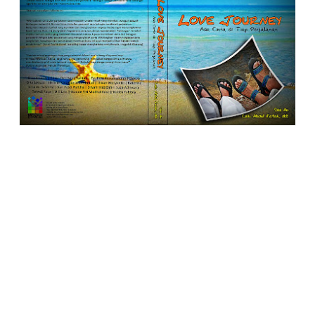
Alhamdulillah buku antologi pertama.
Judul: Love Journey
,
Ada Cinta di Tiap
Perjalanan
Penyusun: Dee An & Lalu Abdul Fatah
Penyunting: Lalu Abdul Fatah
Desain Kover: Dee An
Harga: Rp40.000
Tebal: 234 halaman
KONTRIBUTOR:
Dian Onasis, Dinar Okti Noor Satitah, Dr. Prita
Kusumaningsih, SpOG, Gita Lovusa, Helene Koloway, Icho
Ahmad, Ihwan Hariyanto, Katerina, Lina W. Sasmita, San
Yasdi Pandia, Silvani Habibah, Suga Adiswara, Takedi Yaya,