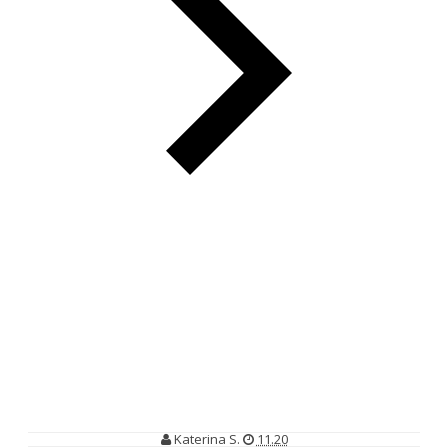
Buku Anthology Pertama: Love Journey; Ada Cinta di Tiap
Perjalanan
Buku Anthology Pertama: Love
Journey; Ada Cinta di Tiap
Perjalanan
Katerina S.
11.20