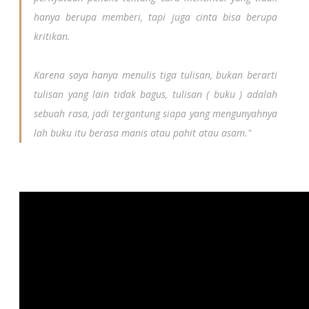
hanya berupa memberi, tapi juga cinta bisa berupa
kritikan.
Karena saya hanya menulis tiga tulisan, bukan berarti
tulisan yang lain tidak bagus, tulisan ( buku ) adalah
sebuah rasa, jadi tergantung siapa yang mengunyahnya
lah buku itu berasa manis atau pahit atau asam."
Terima kasih, Mar ^_^
Video acara bedah buku Love Journey di Gramedia MATOS,
Minggu 14 April 2014.