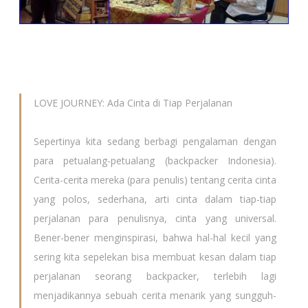
Acara bedah buku Love Journey di Gramedia MATOS Minggu 14 April 2014
Foto copas dari Ihwan Hariyanto
=================================================
=======
Tambahan ulasan Love Journey dari Lombok D'Onk, copas
dari Fatah :
LOVE JOURNEY: Ada Cinta di Tiap Perjalanan
Sepertinya kita sedang berbagi pengalaman dengan
para petualang-petualang (backpacker Indonesia).
Cerita-cerita mereka (para penulis) tentang cerita cinta
yang polos, sederhana, arti cinta dalam tiap-tiap
perjalanan para penulisnya, cinta yang universal.
B
ener-bener menginspirasi, bahwa hal-hal kecil yang
sering kita sepelekan bisa membuat kesan dalam tiap
perjalanan seorang backpacker, terlebih lagi
menjadikannya sebuah cerita menarik yang sungguh-