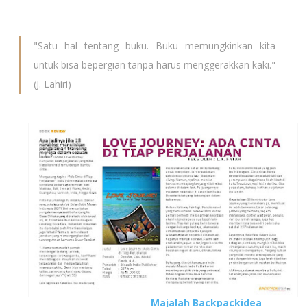
lahirnya buku ini
, Fatah, Mbak Dian, dan Ihwan.
Kalian
telah membuat akhir hayat akun MP ku berakhir dengan
indah. Alhamdulillah
.
"Satu hal tentang buku. Buku memungkinkan kita
untuk bisa bepergian tanpa harus menggerakkan kaki."
(J. Lahiri)
Review Love Journey di
Majalah Backpackidea