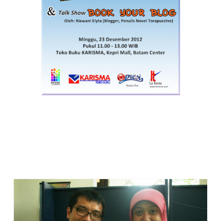
BANNER LAUNCHING LOVE JOURNEY DI
BATAM
M
enurut Fatah, AGUSTINUS WIBOWO, sang travel writer
ternama itu (penulis buku Selimut Debu dan buku Titik Nol),
juga bela-belain beli buku Love journey! :D Foto ini copas dari
FB Fatah. Di buat
di Perpustakaan Umum Taman Ekspresi
Surabaya pada acara 'Di Balik Titik Nol' yang dihelat hari
Sabtu, 13 April 2013.