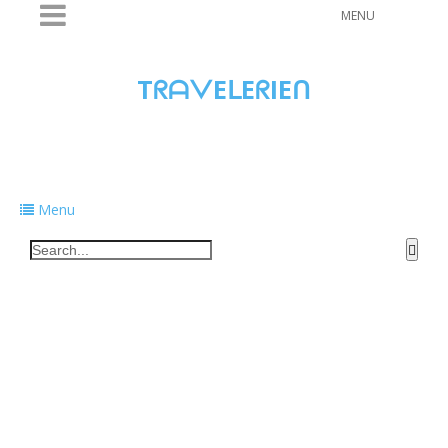
MENU
TᖇᗩᐯEᒪEᖇIEᑎ
Traveling to taste, learn, and grow. Sharing
food, tech, and stories along the way.
Menu