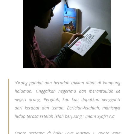
Maryatun
, di Hongkong, menulis:
Orang pandai dan beradab takkan diam di kampung
"
halaman. Tinggalkan negerimu dan merantaulah ke
negeri orang. Pergilah, kan kau dapatkan pengganti
dari kerabat dan teman. Berlelah-lelahlah, manisnya
hidup terasa setelah lelah berjuang," Imam Syafi'i r.a
Quote pertama di buku Love Journey 1, quote yang