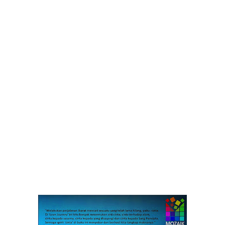
Ulil Lala, Waode Siti Mudhalifana, Yudith Fabiola
SINOPSIS:
Dalam tiap perjalanan, tak jarang kita menemukan 'cinta'.
Entah itu cinta lokasi dengan seseorang atau tiba-tiba jatuh
cinta pada suatu hal. Hal tersebut bisa berupa alam yang
elok, budaya yang unik, masyarakat yang ramah, atau
kuliner yang lezat.
Love Journey merekam jejak perjalanan berbalut cinta yang
ditulis 18 narablog. Pembaca akan diajak berkelana ke
berbagai penjuru bumi: dari Malinau, Kendari, Flores,
Guangzhou, India, hingga Gaza. Dari kedalaman laut Pulau
Dewata hingga ketinggian Gunung Kerinci. Bersama orang-
orang yang luar biasa: kekasih, orangtua, anak, teman, juga
sahabat.
Sungguh, masih banyak tempat dan cerita di muka bumi
yang layak disinggahi dan diangkat dalam untaian aksara.
Sebagai oleh-oleh dari perjalanan untuk para pembaca.
Sekaligus memantik bara semangat agar kita terus berjalan
dan menemukan cinta.
Selamat menyelami isi buku ini.