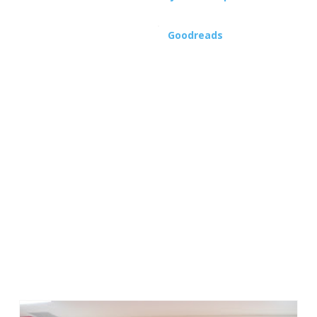
Love Journey di
Goodreads
LAUNCHING LOVE JOURNEY DI BATAM
Acara launching buku Love Journey di tobuk Karisma, Kepri
Mall Batam tanggal 23 Desember 2012.
Para sponsor yang mendukung acara ini yaitu: FLP Batam,
Toko Buku Karisma, Xpresi Batam Pos, La Tansa Tour and
Travel, dan Sang Bintang School Batam.
Launching buku Love Journey di Batam sengaja 'dibungkus'
dengan acara talk show dengan tema Book Your Blog.
Sesuai dengan latar belakang lahirnya buku L
ove Journey itu
sendiri. Sebagai pembicara dalam acara talk show, mbak
Dee An mengundang Riawani Elyta seorang blogger asal
Tanjungpinang yang sudah 'melahirkan' banyak novel,
diantaranya adalah: Tarapuccino, Persona non Grata, Yang
Kedua, PING a message from Borneo, dan puluhan antologi
lainnya.
Acara dibuka dengan sambutan dari perwakilan toko buku
Karisma. Kemudian dilanjutkan dengan launching buku Love
Journey.
semua foto ini hasil jepretan Bang Ical, suami dari mbak
Lina W. Sasmita, salah satu kontributor Love Journey yang
juga mengisi acara launching hari itu ^_^