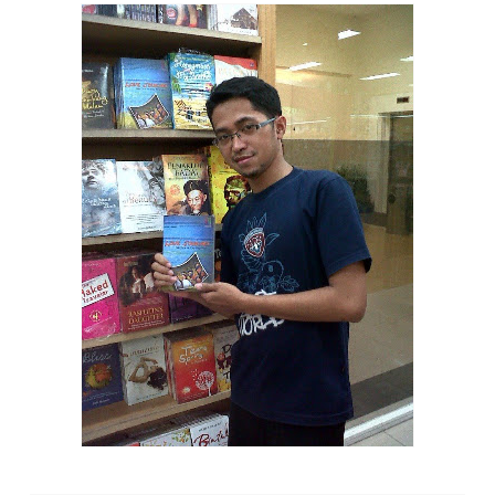
Ihwan dan LOVE JOURNEY di
Gramedia MATOS-
MALANG
(Ihwan,
salah satu kontributor Love Journey sekaligus
Owner p
en
erbit Mozaik Indie
Publisher