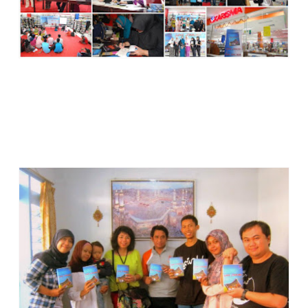
LAUNCHING LOVE JOURNEY DI MALANG
Launching Love Journey di Toko Buku TOGAMAS Malang.
Minggu 23 Desember 2012. Pembedah Achmad Hidayat (
Cak Dayat ), Ketua FLP Malang. Kontributor Love Journey
yang hadir dan mengisi acara ini adalah: Lalu Abdul Fatah,
Ihwan Hariyanto, Silvani Habibah, Dinar Okti Noor Satitah,
Mbak Helene Jeane Koloway, dan Mas Suga.