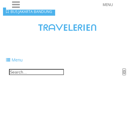
MENU
BUS JAKARTA BANDUNG
TᖇᗩᐯEᒪEᖇIEᑎ
Traveling to taste, learn, and grow. Sharing
food, tech, and stories along the way.
Menu