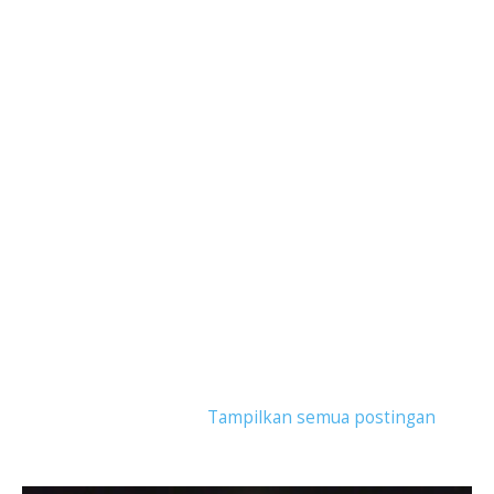
Tampilkan postingan dengan label
video mapping
asian games 2018
.
Tampilkan semua postingan