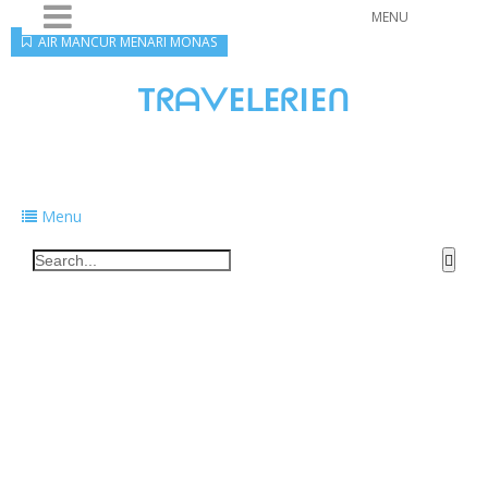
MENU
AIR MANCUR MENARI MONAS
TᖇᗩᐯEᒪEᖇIEᑎ
Traveling to taste, learn, and grow. Sharing
food, tech, and stories along the way.
Menu