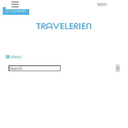
MENU
CULINARY
TᖇᗩᐯEᒪEᖇIEᑎ
Traveling to taste, learn, and grow. Sharing
food, tech, and stories along the way.
Menu