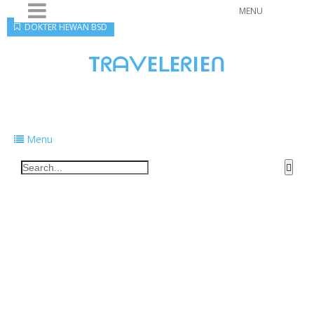
MENU
DOKTER HEWAN BSD
TᖇᗩᐯEᒪEᖇIEᑎ
Traveling to taste, learn, and grow. Sharing
food, tech, and stories along the way.
Menu