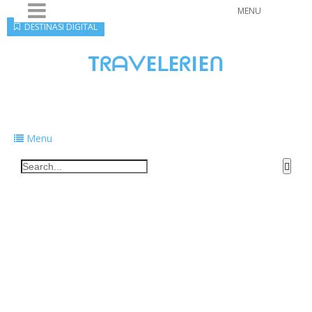
MENU
DESTINASI DIGITAL
TᖇᗩᐯEᒪEᖇIEᑎ
Traveling to taste, learn, and grow. Sharing
food, tech, and stories along the way.
Menu