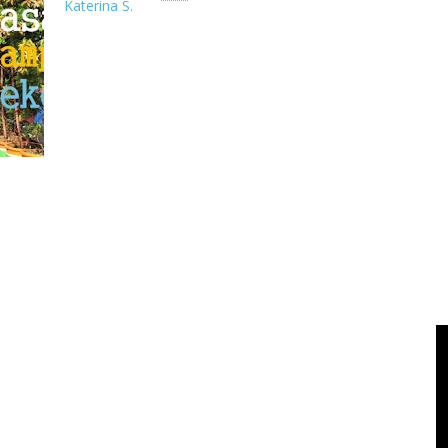
Katerina S.
Pasar Kampung Bekelir Pasar Kampung Bekelir #DestinasiDigita
mendengar tent