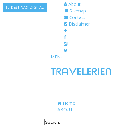
About
DESTINASI DIGITAL
Sitemap
Contact
Disclaimer
MENU
TᖇᗩᐯEᒪEᖇIEᑎ
Traveling to taste, learn, and grow. Sharing 
Home
ABOUT