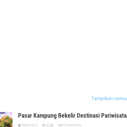
ngan dengan label
pariwisata tangerang
.
Tampilkan semua
Pasar Kampung Bekelir Destinasi Pariwisat
Katerina S.
19.38
8 Comments