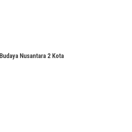
etak dekat bandara, menjadi opsi terbaik ketika
 Budaya Nusantara 2 Kota
esona oleh pertunjukan seni dan budaya pada