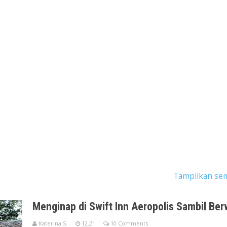
an dengan label
pariwisata kota tangerang
.
Tampilkan se
Menginap di Swift Inn Aeropolis Sambil Ber
Katerina S.
12.21
10 Comments