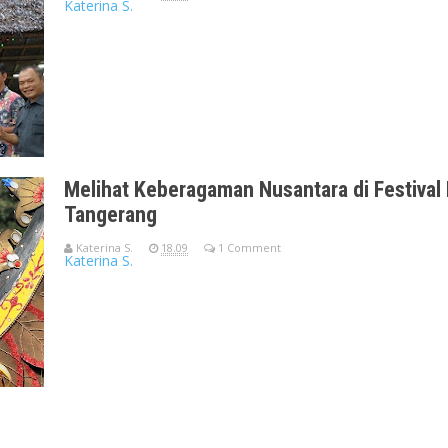
Katerina S.
Swift Inn Aeropolis Airport Tangerang - Hotel bandara atau terl
seseora
Melihat Keberagaman Nusantara di Festival
Tangerang
Katerina S.
18.09
1 Comment
Katerina S.
Festival Budaya Nusantara Kota Tangerang - Saya masih terp
acara pembukaan