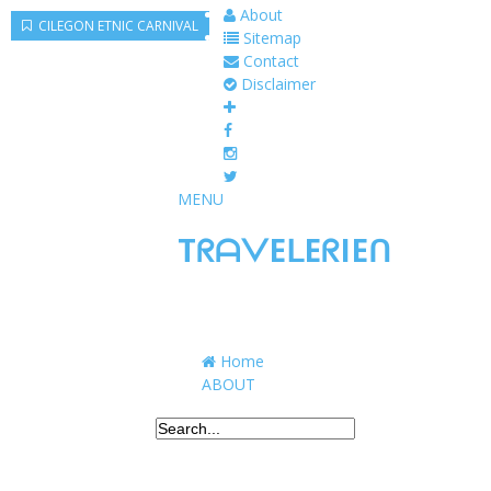
About
AEROPOLIS
CILEGON ETNIC CARNIVAL
Sitemap
Contact
Disclaimer
MENU
TᖇᗩᐯEᒪEᖇIEᑎ
Traveling to taste, learn, and grow. Sharing 
Home
ABOUT