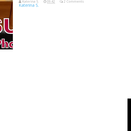
Katerina S.
09.42
2 Comments
Katerina S.
ASUS ROG Phone II "We Own the Game" Heboh ROG Phone II "B
II yang b