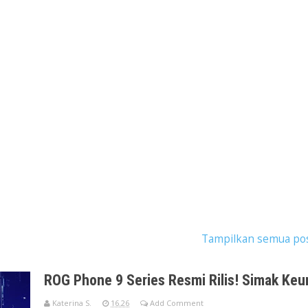
ostingan dengan label
mobile gaming
.
Tampilkan semua po
ROG Phone 9 Series Resmi Rilis! Simak Ke
Katerina S.
16.26
Add Comment