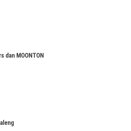
nunggu-nunggu ponsel gaming terbaru dari ASUS,
ers dan MOONTON
un Kerjasama untuk Pengalaman Mobile
aleng