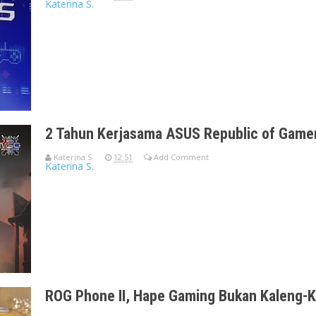
Katerina S.
Halo, para pecinta gaming dan gadget! Buat kalian yang udah 
kabar baikny
2 Tahun Kerjasama ASUS Republic of Gam
Katerina S.
12.51
Add Comment
Katerina S.
ASUS Republic of Gamers dan MOONTON Mengumumkan 2 Tah
Gaming Tak Tertandingi di ROG
ROG Phone II, Hape Gaming Bukan Kaleng-K