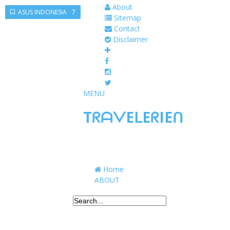
About
ANIME PLAY
ASUS ROG PHONE 7
ASUS INDONESIA
Sitemap
Contact
Disclaimer
MENU
TᖇᗩᐯEᒪEᖇIEᑎ
Traveling to taste, learn, and grow. Sharing 
Home
ABOUT