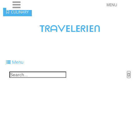
MENU
CULINARY
TᖇᗩᐯEᒪEᖇIEᑎ
Traveling to taste, learn, and grow. Sharing
food, tech, and stories along the way.
Menu