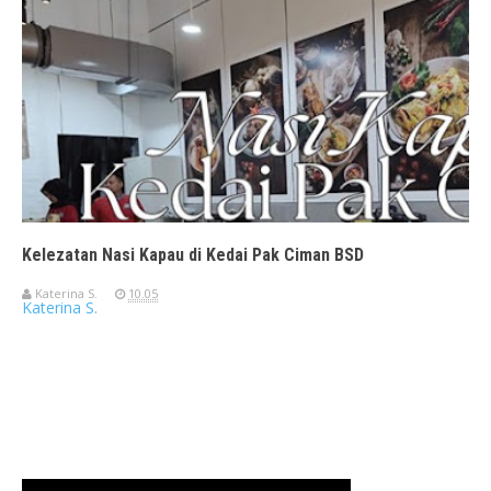
Kelezatan Nasi Kapau di Kedai Pak Ciman BSD
Katerina S.
10.05
Katerina S.
Travelerien ASUS ZenBook