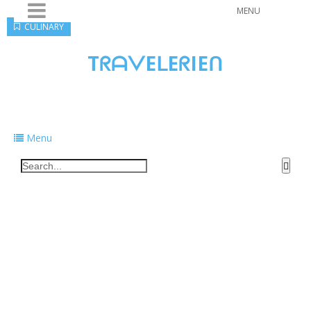
MENU
CULINARY
TᖇᗩᐯEᒪEᖇIEᑎ
Traveling to taste, learn, and grow. Sharing
food, tech, and stories along the way.
Menu