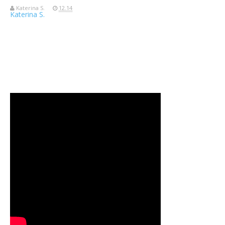
Katerina S.
12.14
Katerina S.
Travelerien ASUS ZenBook