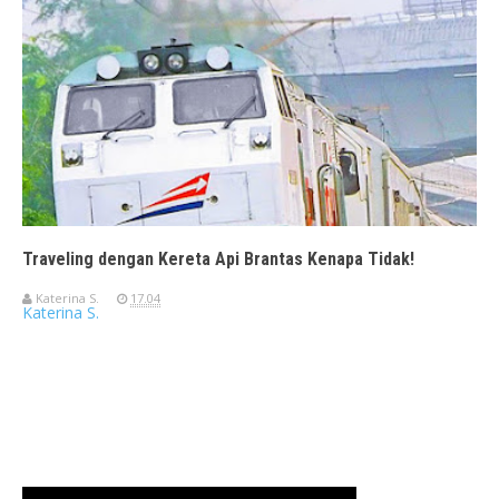
Traveling dengan Kereta Api Brantas Kenapa Tidak!
Katerina S.
17.04
Katerina S.
Travelerien ASUS ZenBook