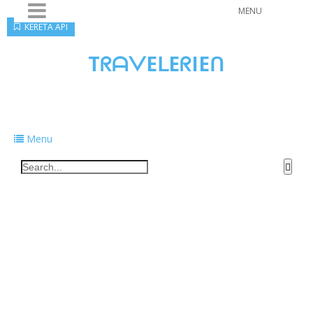
MENU
KERETA API
TᖇᗩᐯEᒪEᖇIEᑎ
Traveling to taste, learn, and grow. Sharing
food, tech, and stories along the way.
Menu