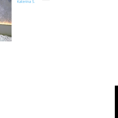
Katerina S.
Ketika musim libur sekolah dan long weekend bertemu dengan
semua kita berang