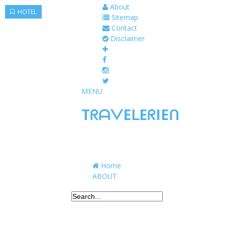
About
HOTEL
Sitemap
Contact
Disclaimer
MENU
TᖇᗩᐯEᒪEᖇIEᑎ
Traveling to taste, learn, and grow. Sharing 
Home
ABOUT