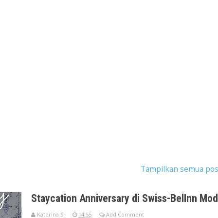
ostingan dengan label
hotel cikande
.
Tampilkan semua pos
Staycation Anniversary di Swiss-BelInn Mo
Katerina S.
14.55
Add Comment