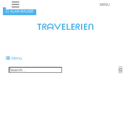
MENU
ALAN WALKER
TᖇᗩᐯEᒪEᖇIEᑎ
Traveling to taste, learn, and grow. Sharing
food, tech, and stories along the way.
Menu