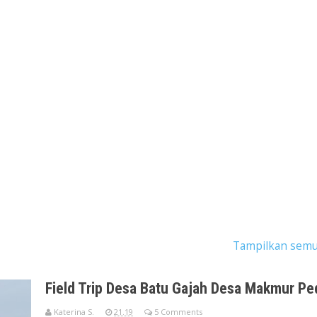
gan dengan label
desa makmur peduli api
.
Tampilkan semu
Field Trip Desa Batu Gajah Desa Makmur Ped
Katerina S.
21.19
5 Comments