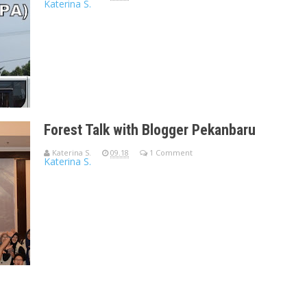
Katerina S.
Field trip ke Desa Makmur Peduli Api (DMPA) merupakan salah s
Blogger di Kota
Forest Talk with Blogger Pekanbaru
Katerina S.
09.18
1 Comment
Katerina S.
Yayasan Doktor Sjahrir dan Climate Reality Indonesia kembali m
Kegiatan ini me