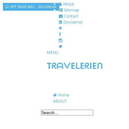
About
CLIMATE REALITY INDONESIA
APP SINAR MAS
Sitemap
Contact
Disclaimer
MENU
TᖇᗩᐯEᒪEᖇIEᑎ
Traveling to taste, learn, and grow. Sharing 
Home
ABOUT