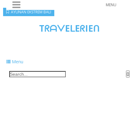
MENU
AYUNAN EKSTREM BALI
TᖇᗩᐯEᒪEᖇIEᑎ
Traveling to taste, learn, and grow. Sharing
food, tech, and stories along the way.
Menu