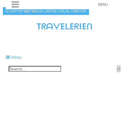
MENU
LAPTOP BERTENAGA UNTUK CASUAL CREATOR
TᖇᗩᐯEᒪEᖇIEᑎ
Traveling to taste, learn, and grow. Sharing
food, tech, and stories along the way.
Menu