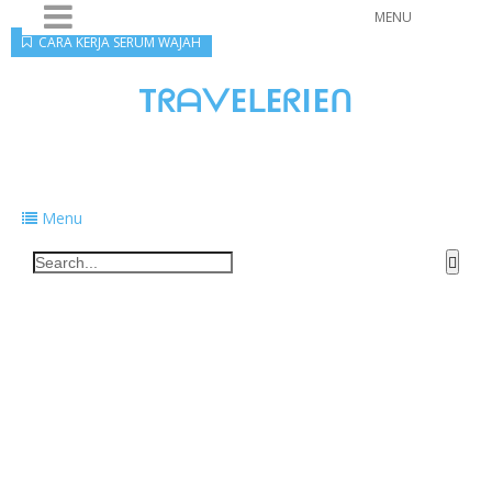
MENU
CARA KERJA SERUM WAJAH
TᖇᗩᐯEᒪEᖇIEᑎ
Traveling to taste, learn, and grow. Sharing
food, tech, and stories along the way.
Menu