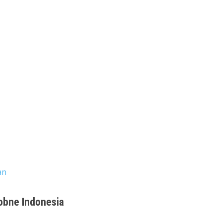
an
oobne Indonesia