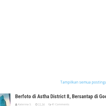
kan postingan dengan label
SCBD
.
Tampilkan semua posting
Berfoto di Astha District 8, Bersantap di G
Katerina S.
11.14
41 Comments