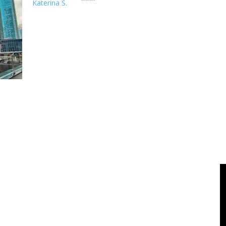
Katerina S.
Akhir pekan di ujung Oktober 2021, saya dan suami mampir ke A
sekaligus say