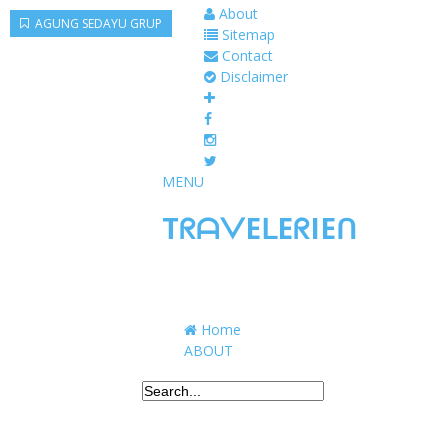
About
AGUNG SEDAYU GRUP
Sitemap
Contact
Disclaimer
MENU
TᖇᗩᐯEᒪEᖇIEᑎ
Traveling to taste, learn, and grow. Sharing 
Home
ABOUT