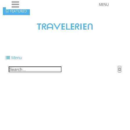
MENU
FEATURED
TᖇᗩᐯEᒪEᖇIEᑎ
Traveling to taste, learn, and grow. Sharing
food, tech, and stories along the way.
Menu