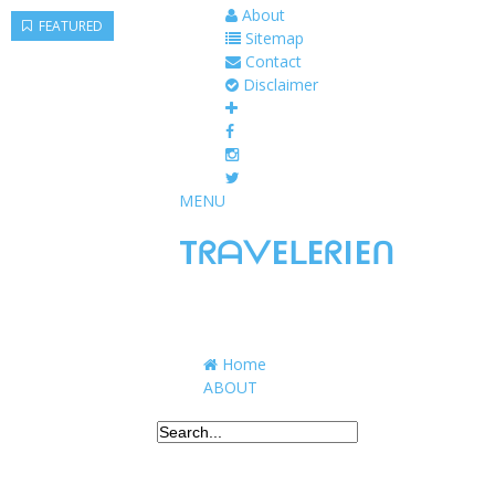
About
FEATURED
Sitemap
Contact
Disclaimer
MENU
TᖇᗩᐯEᒪEᖇIEᑎ
Traveling to taste, learn, and grow. Sharing 
Home
ABOUT