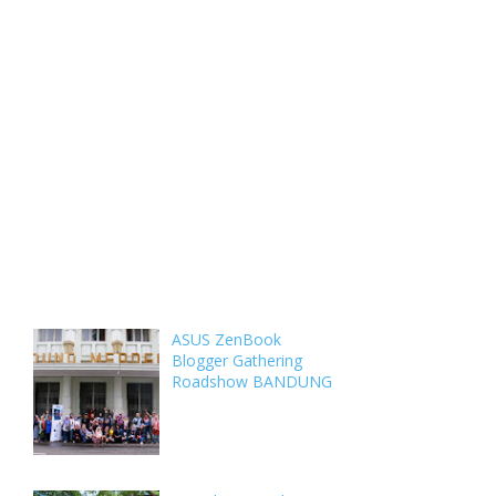
Weekly
Archive
Comments
ASUS ZenBook
Blogger Gathering
Roadshow BANDUNG