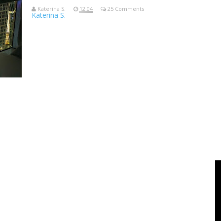
Katerina S.
12.04
25 Comments
Katerina S.
Akhir pekan tgl 12-13 November 2022, aku dan keluarga mengina
Jalan Sudir