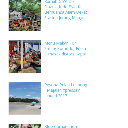
Rumah Go'A Dik
Doank, Kafe Estetik
Bernuansa Alam Dekat
Stasiun Jurang Mangu
Menu Makan Tur
Sailing Komodo, Fresh
Dimasak di Atas Kapal
Pesona Pulau Leebong
- Majalah Xpressair
Januari 2017
Blog Competition: